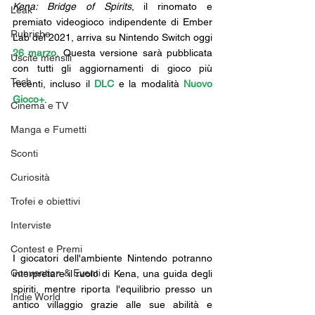
Kena: Bridge of Spirits
, il rinomato e 
Leak
premiato videogioco indipendente di Ember 
Rubriche
Lab del 2021, arriva su Nintendo Switch oggi 
26 marzo
. Questa versione sarà pubblicata 
Uscite mensili
con tutti gli aggiornamenti di gioco più 
Tech
recenti, incluso il 
DLC 
e la modalità 
Nuovo 
Gioco+
.
Cinema e TV
Manga e Fumetti
Sconti
Curiosità
Trofei e obiettivi
Interviste
Contest e Premi
I giocatori dell'ambiente Nintendo potranno 
Convention & Eventi
interpretare il ruolo di Kena, una guida degli 
spiriti, mentre riporta l'equilibrio presso un 
Indie World
antico villaggio grazie alle sue abilità e 