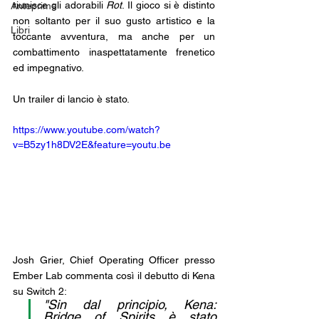
riunisce gli adorabili 
Rot
. Il gioco si è distinto 
Anteprime
non soltanto per il suo gusto artistico e la 
Libri
toccante avventura, ma anche per un 
combattimento inaspettatamente frenetico 
ed impegnativo.
Un trailer di lancio è stato.
https://www.youtube.com/watch?
v=B5zy1h8DV2E&feature=youtu.be
Josh Grier, Chief Operating Officer presso 
Ember Lab commenta così il debutto di Kena 
su Switch 2:
"Sin dal principio, Kena: 
Bridge of Spirits è stato 