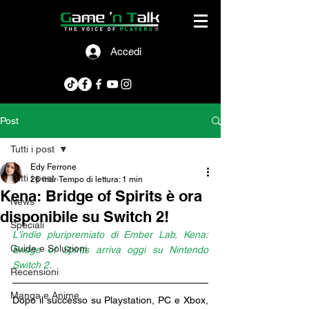
Accedi
Post
Tutti i post
Edy Ferrone
Tutti i post
26 mar
Tempo di lettura: 1 min
Kena: Bridge of Spirits è ora
News
disponibile su Switch 2!
Speciali
L'indie pluripremiato di Ember Lab, Kena: 
Guide e Soluzioni
Bridge of Spirits arriva oggi su Nintendo 
Switch 2.
Recensioni
Manga e Anime
Dopo il successo su Playstation, PC e Xbox, 