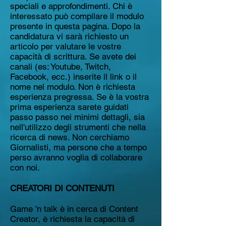
speciali e approfondimenti. Chi è
interessato può compilare il modulo
presente in questa pagina. Dopo la
candidatura vi sarà richiesto un
articolo per valutare le vostre
capacità di scrittura. Se avete dei
canali (es: Youtube, Twitch,
Facebook, ecc.) inserite il link o il
nome nel modulo. Non è richiesta
esperienza pregressa. Se è la vostra
prima esperienza sarete guidati
passo passo nei minimi dettagli, sia
nell'utilizzo degli strumenti che nella
ricerca di news. Non cerchiamo
Giornalisti, ma persone che a tempo
perso avranno voglia di collaborare
con noi.
CREATORI DI CONTENUTI
Game 'n talk è in cerca di Content
Creator, è richiesta la capacità di