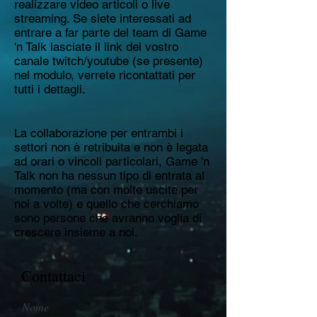
realizzare video articoli o live
streaming. Se siete interessati ad
entrare a far parte del team di Game
'n Talk lasciate il link del vostro
canale twitch/youtube (se presente)
nel modulo, verrete ricontattati per
tutti i dettagli.
La collaborazione per entrambi i
settori non è retribuita e non è legata
ad orari o vincoli particolari, Game 'n
Talk non ha nessun tipo di entrata al
momento (ma con molte uscite per
noi a volte) e quello che cerchiamo
sono persone che avranno voglia di
crescere insieme a noi.
Contattaci
Nome