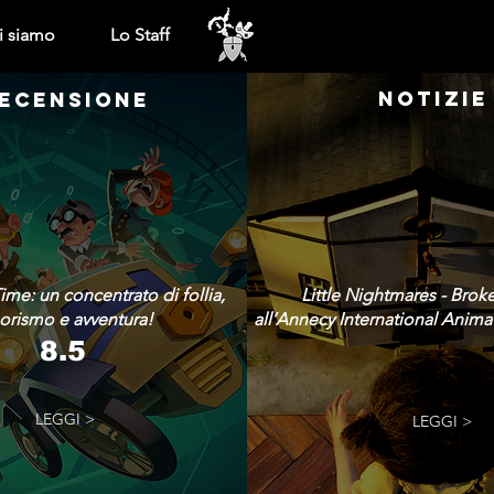
i siamo
Lo Staff
NOTIZIE
ECENSIONE
ime: un concentrato di follia,
Little Nightmares - Brok
rismo e avventura!
all’Annecy International Animat
8.5
LEGGI >
LEGGI >