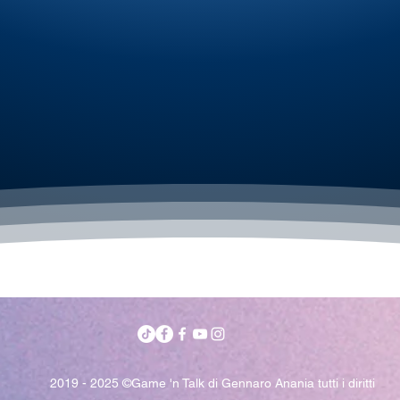
2019 - 2025 ©Game 'n Talk di Gennaro Anania tutti i diritti