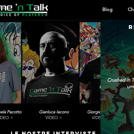
Blog
Ch
R
Crushed in T
umo
ela Pacotto
Gianluca Iacono
Giorgio Vanni
IDEO >
VIDEO >
VIDEO>
le nostre interviste