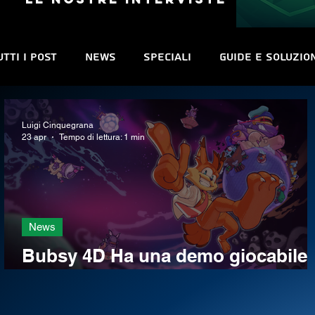
utti i post
News
Speciali
Guide e Soluzio
Cinema e TV
Manga e Fumetti
Sconti
C
Luigi Cinquegrana
23 apr
Tempo di lettura: 1 min
Indie World
Anteprime
Libri
News
Bubsy 4D Ha una demo giocabile
su tutte le console e su PC