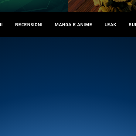
ni
Recensioni
Manga e Anime
Leak
Ru
uriosità
Trofei e obiettivi
Interviste
Co