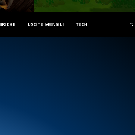
briche
Uscite mensili
Tech
ntest e Premi
Convention & Eventi