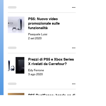
PS5: Nuovo video
promozionale sulle
funzionalità
Pasquale Luisi
2 set 2020
Prezzi di PS5 e Xbox Series
X rivelati da Carrefour?
Edy Ferrone
3 ago 2020
PS5 DualSense: hands-on di
Geoff Keighley e confronto
con DualShock 4