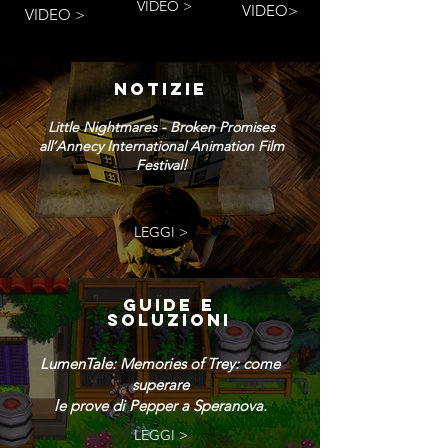
VIDEO >
VIDEO>
VIDEO >
NOTIZIE
Little Nightmares - Broken Promises
all’Annecy International Animation Film
Festival!
LEGGI >
GUIDE E
SOLUZIONI
LumenTale: Memories of Trey: come
superare
le prove di Pepper a Speranova.
LEGGI >