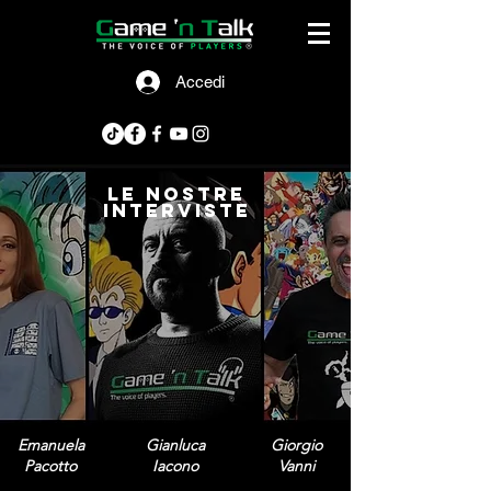
Accedi
le nostre
interviste
Emanuela
Gianluca
Giorgio
Pacotto
Iacono
Vanni