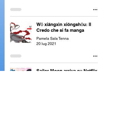
Wǒ xiāngxìn xiōngshǒu: Il
Credo che si fa manga
Pamela Sala Tenna
20 lug 2021
Sailor Moon arriva su Netflix
Susy Federico
28 apr 2021
Recensione: Liar Lily - Non è
come sembra!
mortgwath96
13 mar 2021