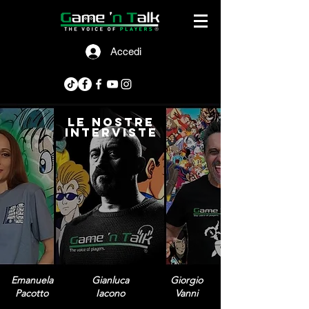
Accedi
le nostre
interviste
Emanuela
Gianluca
Giorgio
Pacotto
Iacono
Vanni