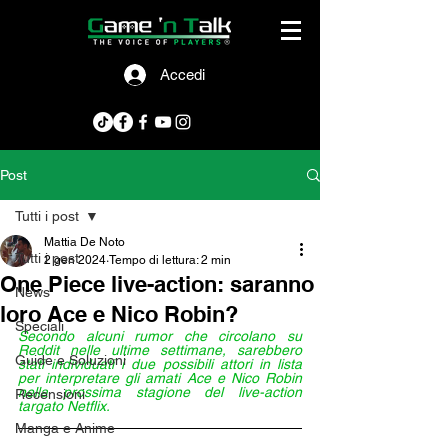
Accedi
Post
Tutti i post
Mattia De Noto
Tutti i post
2 gen 2024
Tempo di lettura: 2 min
One Piece live-action: saranno
News
loro Ace e Nico Robin?
Speciali
Secondo alcuni rumor che circolano su 
Reddit nelle ultime settimane, sarebbero 
Guide e Soluzioni
stati individuati i due possibili attori in lista 
per interpretare gli amati Ace e Nico Robin 
nella prossima stagione del live-action 
Recensioni
targato Netflix.
Manga e Anime