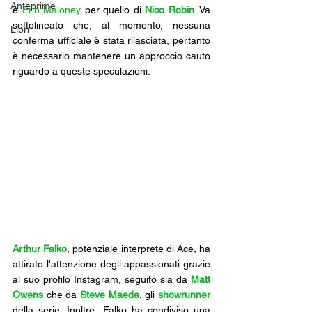
Anteprime
e 
Erin Maloney
 per quello di 
Nico Robin
. Va 
sottolineato che, al momento, nessuna 
Libri
conferma ufficiale è stata rilasciata, pertanto 
è necessario mantenere un approccio cauto 
riguardo a queste speculazioni.
Arthur Falko
, potenziale interprete di Ace, ha 
attirato l'attenzione degli appassionati grazie 
al suo profilo Instagram, seguito sia da 
Matt 
Owens
 che da 
Steve Maeda
, gli 
showrunner
della serie. Inoltre, Falko ha condiviso una 