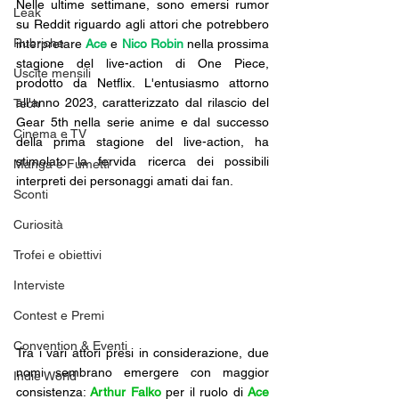
Nelle ultime settimane, sono emersi rumor 
Leak
su Reddit riguardo agli attori che potrebbero 
Rubriche
interpretare 
Ace
 e 
Nico Robin
 nella prossima 
stagione del live-action di One Piece, 
Uscite mensili
prodotto da Netflix. L'entusiasmo attorno 
all'anno 2023, caratterizzato dal rilascio del 
Tech
Gear 5th nella serie anime e dal successo 
Cinema e TV
della prima stagione del live-action, ha 
stimolato la fervida ricerca dei possibili 
Manga e Fumetti
interpreti dei personaggi amati dai fan.
Sconti
Curiosità
Trofei e obiettivi
Interviste
Contest e Premi
Convention & Eventi
Tra i vari attori presi in considerazione, due 
nomi sembrano emergere con maggior 
Indie World
consistenza: 
Arthur Falko
 per il ruolo di 
Ace