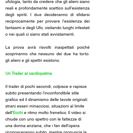
ufologia, tanto da credere che gli alieni siano 
reali e profondamente scettico sull’esistenza 
degli spiriti. I due decideranno di sfidarsi 
reciprocamente per provare l’esistenza dei 
fantasmi e degli Ufo, visitando luoghi infestati 
o nei quali ci siano stati avvistamenti. 
La prova avrà risvolti inaspettati poiché 
scopriranno che nessuno dei due ha torto: 
gli alieni e gli spettri esistono.
Un Trailer al cardiopalma 
Il trailer di pochi secondi, colpisce e rapisce 
subito presentando l’inconfondibile stile 
grafico ed il dinamismo delle tavole originali: 
strani esseri minacciosi, situazioni al limite 
dell’
Ecchi
e ritmo molto frenetico. Il video si 
chiude con uno spettro con le fattezze di 
una donna anziana, che i fan dell’opera 
riconosceranno subito, mentre pronuncia la 