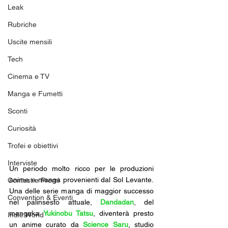
Leak
Rubriche
Uscite mensili
Tech
Cinema e TV
Manga e Fumetti
Sconti
Curiosità
Trofei e obiettivi
Interviste
Un periodo molto ricco per le produzioni 
anime e manga provenienti dal Sol Levante. 
Contest e Premi
Una delle serie manga di maggior successo 
Convention & Eventi
nel palinsesto attuale, 
Dandadan
, del 
mangaka 
Yukinobu Tatsu
, diventerà presto 
Indie World
un anime curato da 
Science Saru
, studio 