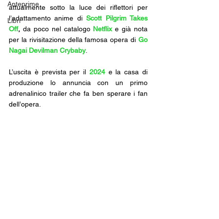
Anteprime
attualmente sotto la luce dei riflettori per 
l’adattamento anime di 
Scott Pilgrim Takes 
Libri
Off
, 
da poco nel catalogo 
Netflix
e già nota 
per la rivisitazione della famosa opera di 
Go 
Nagai Devilman Crybaby
. 
L’uscita è prevista per il 
2024
 e la casa di 
produzione lo annuncia con un primo 
adrenalinico trailer che fa ben sperare i fan 
dell’opera.