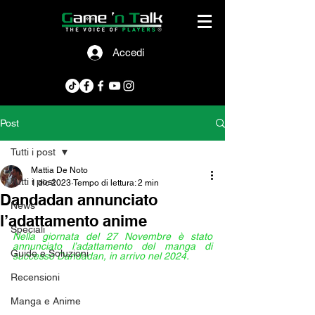
Accedi
Post
Tutti i post
Mattia De Noto
Tutti i post
1 dic 2023
Tempo di lettura: 2 min
Dandadan annunciato
News
l’adattamento anime
Speciali
Nella giornata del 27 Novembre è stato 
annunciato l’adattamento del manga di 
Guide e Soluzioni
successo Dandadan, in arrivo nel 2024.
Recensioni
Manga e Anime