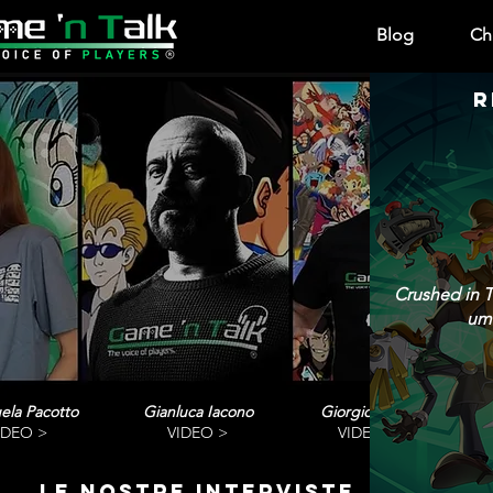
Blog
Ch
R
Crushed in T
umo
ela Pacotto
Gianluca Iacono
Giorgio Vanni
IDEO >
VIDEO >
VIDEO>
le nostre interviste