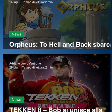
14 lug
Tempo di lettura: 2 min
News
l
Orpheus: To Hell and Back sbarc
su Steam, un'avventura italiana
che profuma di Game Boy
Adriano Junio Ventrone
29 giu
Tempo di lettura: 2 min
News
n
TEKKEN 8 – Bob si unisce alla