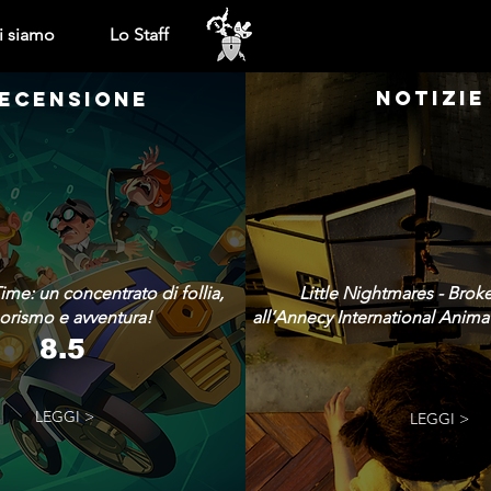
i siamo
Lo Staff
NOTIZIE
ECENSIONE
ime: un concentrato di follia,
Little Nightmares - Brok
rismo e avventura!
all’Annecy International Animat
8.5
LEGGI >
LEGGI >