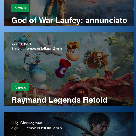
News
God of War Laufey: annunciato
con gameplay il nuovo capitolo d
God of War
Edy Ferrone
3 giu
Tempo di lettura: 2 min
News
Raymand Legends Retold
ni
annunciato con data d'uscita
Luigi Cinquegrana
3 giu
Tempo di lettura: 2 min