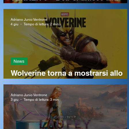
battaglia! Ecco quando sarà
disponibile
Adriano Junio Ventrone
4 giu
Tempo di lettura: 2 min
News
Wolverine torna a mostrarsi allo
State of Play in un adrenalinico
gameplay
Adriano Junio Ventrone
3 giu
Tempo di lettura: 3 min