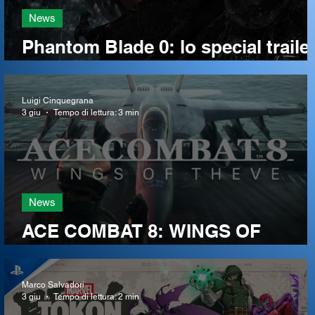
News
Phantom Blade 0: lo special traile
ci dà un assaggio del gioco (e un
nuova data)
Luigi Cinquegrana
3 giu
Tempo di lettura: 3 min
News
ACE COMBAT 8: WINGS OF
THEVE ha una data d'uscita
Marco Salvadori
3 giu
Tempo di lettura: 2 min