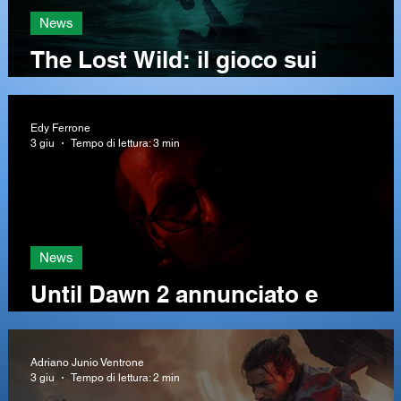
News
r
The Lost Wild: il gioco sui
a
dinosauri che tutti stiamo
aspettando
Edy Ferrone
3 giu
Tempo di lettura: 3 min
News
Until Dawn 2 annunciato e
mostrato, il trailer e le informazio
Adriano Junio Ventrone
3 giu
Tempo di lettura: 2 min