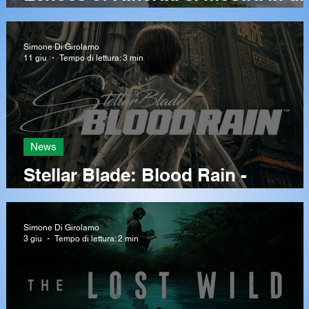
nuovo Story Trailer prima
dell’uscita
Simone Di Girolamo
11 giu
Tempo di lettura: 3 min
News
la
Stellar Blade: Blood Rain -
aspettando un nuovo capitolo
Simone Di Girolamo
3 giu
Tempo di lettura: 2 min