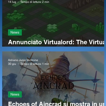
saga e non solo!
14 lug
Tempo di lettura: 2 min
News
e
Annunciato Virtualord: The Virtua
Conqueror, lo strategico italiano
che guarda ai classici del genere
Adriano Junio Ventrone
30 giu
Tempo di lettura: 1 min
News
Echoes of Aincrad si mostra in u