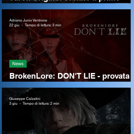
gameplay del gioco
Adriano Junio Ventrone
22 giu
Tempo di lettura: 3 min
News
BrokenLore: DON'T LIE - provata 
demo del nuovo horror di Serafini
Productions
Giuseppe Calzatini
3 giu
Tempo di lettura: 2 min