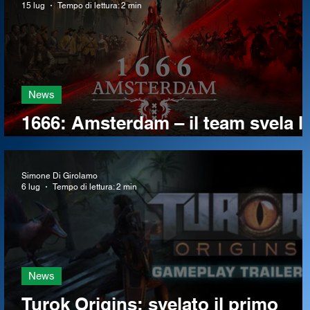
collaborazioni, ritorni di vecchie
15 lug
Tempo di lettura: 2 min
glorie e non solo!
News
1666: Amsterdam – il team svela l
fonti d’ispirazione per il gioco, tra
arte e cinema
Simone Di Girolamo
6 lug
Tempo di lettura: 2 min
News
Turok Origins: svelato il primo