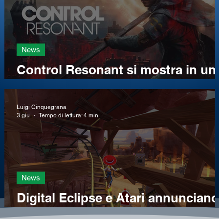
News
Control Resonant si mostra in un
nuovo story trailer che svela la
data di uscita
Luigi Cinquegrana
3 giu
Tempo di lettura: 4 min
News
Digital Eclipse e Atari annunciano
Toy Story: Retro Roundup! e Toy