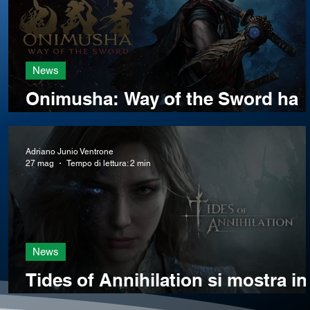
News
Onimusha: Way of the Sword ha
una data di uscita, demo già
disponibile
Adriano Junio Ventrone
27 mag
Tempo di lettura: 2 min
News
Tides of Annihilation si mostra in
un nuovo trailer dietro le quinte