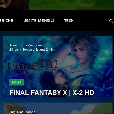
briche
Uscite mensili
Tech
ntest e Premi
Convention & Eventi
Adriano Junio Ventrone
23 lug
Tempo di lettura: 2 min
News
FINAL FANTASY X | X-2 HD
a
Remaster è ora disponibile su
Nintendo Switch 2
Luigi Cinquegrana