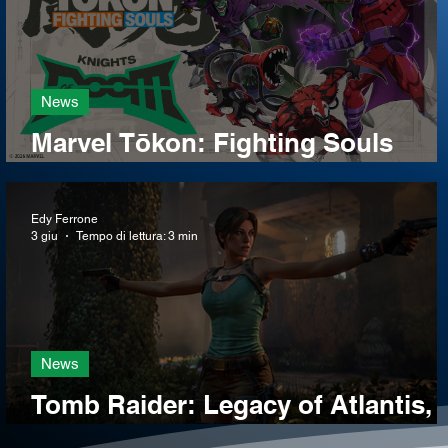
News
Marvel Tōkon: Fighting Souls
mostra i villains!
Edy Ferrone
3 giu
Tempo di lettura: 3 min
News
Tomb Raider: Legacy of Atlantis,
pre-order, data, trailer e immagini