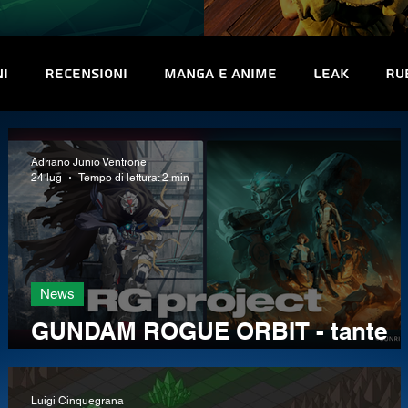
ni
Recensioni
Manga e Anime
Leak
Ru
uriosità
Trofei e obiettivi
Interviste
Co
Adriano Junio Ventrone
24 lug
Tempo di lettura: 2 min
News
GUNDAM ROGUE ORBIT - tante
nuove informazioni sulla prossim
incarnazione videoludica della
Luigi Cinquegrana