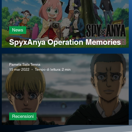
News
SpyxAnya Operation Memories
annunciato!
Pamela Sala Tenna
15 mar 2022
Tempo di lettura: 2 min
Recensioni
Recensione AoT 4x26