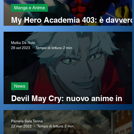
Manga e Anime
My Hero Academia 403: è davver
la fine di un’era?
Mattia De Noto
28 set 2023
Tempo di lettura: 2 min
News
Devil May Cry: nuovo anime in
arrivo
Pamela Sala Tenna
22 mar 2022
Tempo di lettura: 2 min