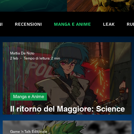
ni
Recensioni
Manga e Anime
Leak
Ru
uriosità
Trofei e obiettivi
Interviste
Co
Mattia De Noto
2 feb
Tempo di lettura: 2 min
Manga e Anime
a
Il ritorno del Maggiore: Science
Saru annuncia un nuovo
adattamento di Ghost in the Shell
Game 'n Talk Editoriale