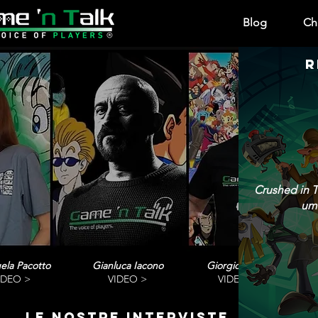
Blog
Ch
R
Crushed in T
umo
ela Pacotto
Gianluca Iacono
Giorgio Vanni
IDEO >
VIDEO >
VIDEO>
le nostre interviste