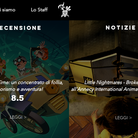
i siamo
Lo Staff
NOTIZIE
ECENSIONE
ime: un concentrato di follia,
Little Nightmares - Brok
rismo e avventura!
all’Annecy International Animat
8.5
LEGGI >
LEGGI >