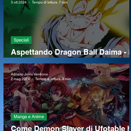
3 ott 2024
Tempo di lettura: 7 min
Speciali
Aspettando Dragon Ball Daima - i
momenti più iconici di Dragon Ba
Adriano Junio Ventrone
2 mag 2024
Tempo di lettura: 3 min
Manga e Anime
Come Demon Slayer di Ufotable 