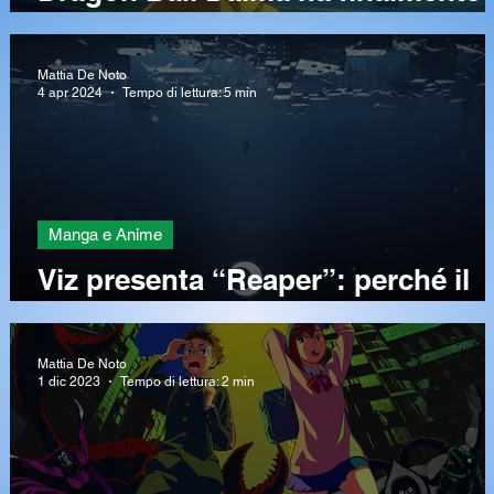
una data di uscita!
Mattia De Noto
4 apr 2024
Tempo di lettura: 5 min
Manga e Anime
Viz presenta “Reaper”: perché il
ritorno anime di Bleach è così
importante?
Mattia De Noto
1 dic 2023
Tempo di lettura: 2 min