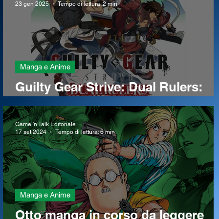
23 gen 2025
Tempo di lettura: 2 min
Manga e Anime
Guilty Gear Strive: Dual Rulers:
trailer di lancio e data di uscita pe
l’anime
Game 'n Talk Editoriale
17 set 2024
Tempo di lettura: 6 min
Manga e Anime
Otto manga in corso da leggere