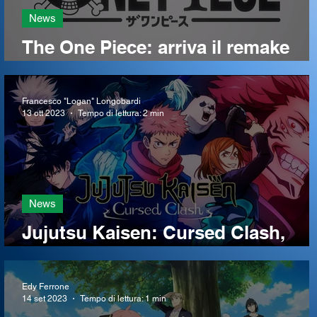
News
The One Piece: arriva il remake
dell'anime
Francesco "Logan" Longobardi
13 ott 2023
Tempo di lettura: 2 min
News
Jujutsu Kaisen: Cursed Clash,
svelati trailer e data d'uscita
Edy Ferrone
14 set 2023
Tempo di lettura: 1 min