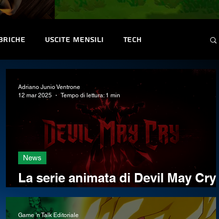
briche
Uscite mensili
Tech
ntest e Premi
Convention & Eventi
Adriano Junio Ventrone
12 mar 2025
Tempo di lettura: 1 min
News
La serie animata di Devil May Cry
si mostra in un nuovo trailer
Game 'n Talk Editoriale