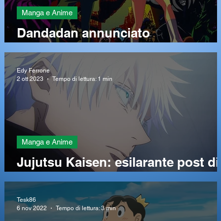
Manga e Anime
Dandadan annunciato
l’adattamento anime
Edy Ferrone
2 ott 2023
Tempo di lettura: 1 min
Manga e Anime
Jujutsu Kaisen: esilarante post di
DHL commenta l'episodio
Tesk86
6 nov 2022
Tempo di lettura: 3 min