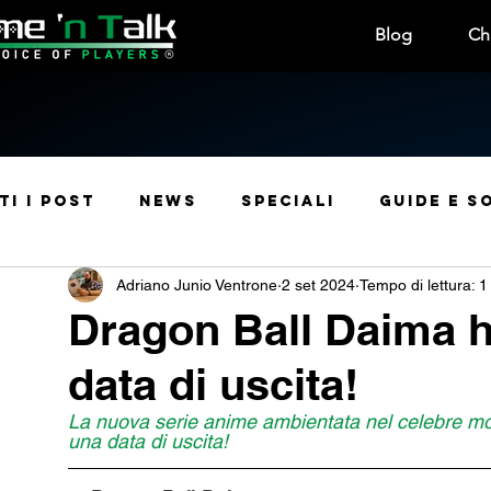
Blog
Ch
ti i post
News
Speciali
Guide e S
Adriano Junio Ventrone
2 set 2024
Tempo di lettura: 1
Manga e Anime
Leak
Rubriche
Usc
Dragon Ball Daima h
data di uscita!
Manga e Fumetti
Sconti
Curiosità
La nuova serie anime ambientata nel celebre mo
una data di uscita!
Contest e Premi
Convention & Eventi