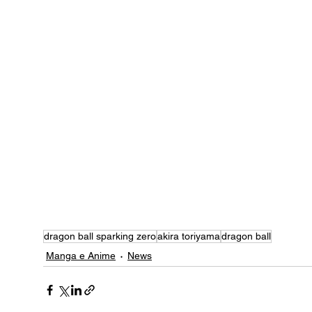
dragon ball sparking zero
akira toriyama
dragon ball
Manga e Anime
News