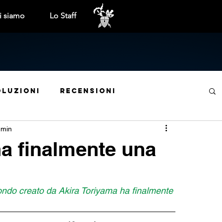
i siamo
Lo Staff
oluzioni
Recensioni
 min
ite mensili
Tech
Cinema e TV
a finalmente una
Trofei e obiettivi
Interviste
ndo creato da Akira Toriyama ha finalmente 
Indie World
Anteprime
Libri