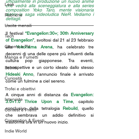
ufficialmente in produzione un nuovo anime 
Leak
che vedrà alla sceneggiatura e alla series 
composition Yoko Taro, mente visionaria 
dietro la saga videoludica NieR. Vediamo i 
Rubriche
dettagli.
Uscite mensili
Il festival 
“Evangelion:30+; 30th Anniversary 
Tech
of Evangelion”
, svoltosi dal 21 al 23 febbraio 
Cinema e TV
alla 
Yokohama Arena
, ha celebrato tre 
decenni di una delle opere più influenti della 
Manga e Fumetti
cultura pop giapponese. Tra eventi, 
retrospettive e un corto ideato dallo stesso 
Sconti
Hideaki Anno
, l’annuncio finale è arrivato 
Curiosità
come un fulmine a ciel sereno.
Trofei e obiettivi
A cinque anni di distanza da 
Evangelion: 
Interviste
3.0+1.0 Thrice Upon a Time
, capitolo 
conclusivo della tetralogia 
Rebuild
, quello 
Contest e Premi
che sembrava un addio definitivo si 
Convention & Eventi
trasforma ora in un nuovo inizio.
Indie World