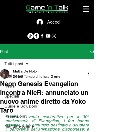
Accedi
Post
Tutti i post
Mattia De Noto
Tutti i post
24 feb
Tempo di lettura: 2 min
Neon Genesis Evangelion
News
incontra NieR: annunciato un
Speciali
nuovo anime diretto da Yoko
Guide e Soluzioni
Taro
Recensioni
Durante l’evento celebrativo per il 30° 
anniversario di Evangelion, i fan hanno 
assistito a un annuncio destinato a scuotere 
Manga e Anime
il panorama dell’animazione giapponese: è 