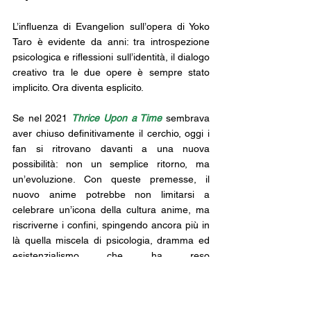
L’influenza di Evangelion sull’opera di Yoko 
Taro è evidente da anni: tra introspezione 
psicologica e riflessioni sull’identità, il dialogo 
creativo tra le due opere è sempre stato 
implicito. Ora diventa esplicito.
Se nel 2021 
Thrice Upon a Time
 sembrava 
aver chiuso definitivamente il cerchio, oggi i 
fan si ritrovano davanti a una nuova 
possibilità: non un semplice ritorno, ma 
un’evoluzione. Con queste premesse, il 
nuovo anime potrebbe non limitarsi a 
celebrare un’icona della cultura anime, ma 
riscriverne i confini, spingendo ancora più in 
là quella miscela di psicologia, dramma ed 
esistenzialismo che ha reso 
Evangelion un’opera capace di segnare 
un’epoca.
neon genesis evangelion