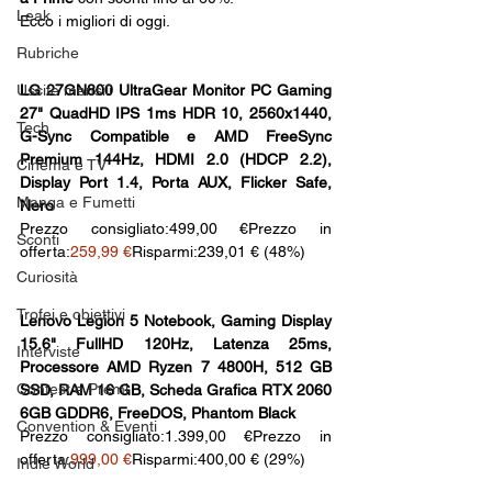
Leak
Ecco i migliori di oggi.
Rubriche
Uscite mensili
LG 27GN800 UltraGear Monitor PC Gaming 
27" QuadHD IPS 1ms HDR 10, 2560x1440, 
Tech
G-Sync Compatible e AMD FreeSync 
Premium 144Hz, HDMI 2.0 (HDCP 2.2), 
Cinema e TV
Display Port 1.4, Porta AUX, Flicker Safe, 
Manga e Fumetti
Nero
Prezzo consigliato:499,00 €Prezzo in 
Sconti
offerta:
259,99 €
Risparmi:239,01 € (48%)
Curiosità
Trofei e obiettivi
Lenovo Legion 5 Notebook, Gaming Display 
15.6" FullHD 120Hz, Latenza 25ms, 
Interviste
Processore AMD Ryzen 7 4800H, 512 GB 
Contest e Premi
SSD, RAM 16 GB, Scheda Grafica RTX 2060 
6GB GDDR6, FreeDOS, Phantom Black
Convention & Eventi
Prezzo consigliato:1.399,00 €Prezzo in 
offerta:
999,00 €
Risparmi:400,00 € (29%)
Indie World