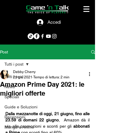
Accedi
Post
Tutti i post
Debby Cherry
Tutti i post
21 giu 2021
Tempo di lettura: 2 min
Amazon Prime Day 2021: le
News
migliori offerte
Speciali
Guide e Soluzioni
Dalla mezzanotte di oggi, 21 giugno, fino alle 
Recensioni
23.59 di domani 22 giugno
,  Amazon dà il 
via alle promozioni e sconti per gli
 abbonati 
Manga e Anime
a Prime
 con sconti fino al 60%. 