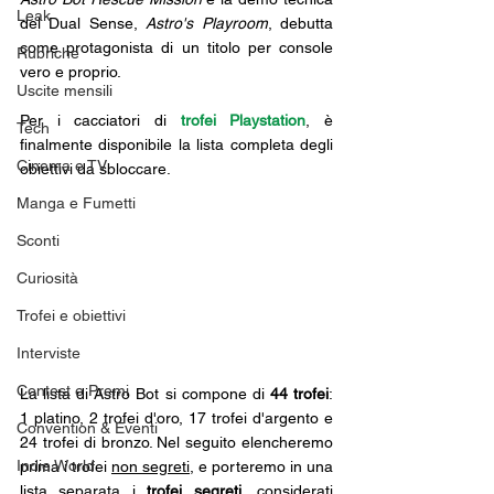
Leak
del Dual Sense, 
Astro's Playroom
, debutta 
come protagonista di un titolo per console 
Rubriche
vero e proprio.
Uscite mensili
Per i cacciatori di 
trofei Playstation
, è 
Tech
finalmente disponibile la lista completa degli 
Cinema e TV
obiettivi da sbloccare. 
Manga e Fumetti
Sconti
Curiosità
Trofei e obiettivi
Interviste
Contest e Premi
La lista di Astro Bot si compone di 
44 trofei
: 
1 platino, 2 trofei d'oro, 17 trofei d'argento e 
Convention & Eventi
24 trofei di bronzo. Nel seguito elencheremo 
Indie World
prima i trofei 
non segreti
, e porteremo in una 
lista separata i 
trofei segreti
, considerati 