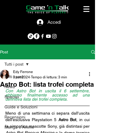
Accedi
Post
Tutti i post
Edy Ferrone
Tutti i post
3 set 2024
Tempo di lettura: 3 min
Astro Bot: lista trofei completa
News
Con Astro Bot in uscita il 6 settembre, 
abbiamo finalmente accesso ad una 
Speciali
definitiva lista dei trofei completa.
Guide e Soluzioni
Meno di una settimana ci separa dall'uscita 
Recensioni
dell'esclusiva Playstation 5 
Astro Bot
, in cui 
la simpatica mascotte Sony, già distintasi per 
Manga e Anime
Astro Bot Rescue Mission
 e la demo tecnica 