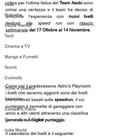
critica per l'ultima fatica del 
Team Asobi 
sono 
Leak
ormai una certezza e il team ha deciso di 
Rubriche
arricchire l'esperienza con 
nuovi livelli
dedicati alla 
speed run
 con 
rilascio 
Uscite mensili
settimanale
dal 17 Ottobre al 14 Novembre.
Tech
Cinema e TV
Manga e Fumetti
Sconti
Curiosità
Come per il predecessore 
Astro's Playroom
, 
Trofei e obiettivi
i livelli che saranno aggiunti sono dei livelli 
Interviste
cronometrati basati sulla 
speedrun
, il cui 
punteggio ti permette di gareggiare con 
Contest e Premi
amici e altri utenti attraverso una classifica 
Convention & Eventi
generale sul 
miglior punteggio
.  
Indie World
Il calendario del livelli è il seguente: