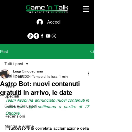
Accedi
Post
Tutti i post
Luigi Cinquegrana
Tutti i post
17 ott 2024
Tempo di lettura: 1 min
Astro Bot: nuovi contenuti
News
gratuiti in arrivo, le date
Speciali
Team Asobi ha annunciato nuovi contenuti in 
Guide e Soluzioni
arrivo per ogni settimana a partire dl 17 
Ottobre.
Recensioni
Manga e Anime
Il successo e la correlata acclamazione della 