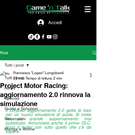
Accedi
Post
Tutti i post
Francesco "Logan" Longobardi
Tutti i post
25 mar
Tempo di lettura: 2 min
Project Motor Racing:
News
aggiornamento 2.0 rinnova la
Speciali
simulazione
Guide e Soluzioni
Il corposo aggiornamento 2.0 getta le basi 
per un nuovo simulatore di guida. 
Si tratta 
Recensioni
del più grande aggiornamento mai 
pubblicato. Annunciato anche il primo DLC. 
E
cco il trailer con tutto quello che c'è da 
Manga e Anime
sapere.