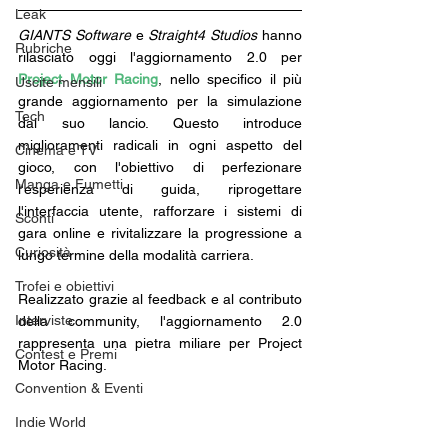
Leak
GIANTS Software 
e
 Straight4 Studios
 hanno 
Rubriche
rilasciato oggi l'aggiornamento 2.0 per 
Project Motor Racing
, nello specifico il più 
Uscite mensili
grande aggiornamento per la simulazione 
Tech
dal suo lancio. Questo introduce 
miglioramenti radicali in ogni aspetto del 
Cinema e TV
gioco, con l'obiettivo di perfezionare 
Manga e Fumetti
l'esperienza di guida, riprogettare 
l'interfaccia utente, rafforzare i sistemi di 
Sconti
gara online e rivitalizzare la progressione a 
Curiosità
lungo termine della modalità carriera. 
Trofei e obiettivi
Realizzato grazie al feedback e al contributo 
Interviste
della community, l'aggiornamento 2.0 
rappresenta una pietra miliare per Project 
Contest e Premi
Motor Racing. 
Convention & Eventi
Indie World