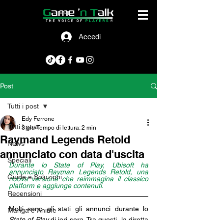
Accedi
Post
Tutti i post
Edy Ferrone
Tutti i post
3 giu
Tempo di lettura: 2 min
Raymand Legends Retold
News
annunciato con data d'uscita
Speciali
Durante lo State of Play, Ubisoft ha 
annunciato Rayman Legends Retold, una 
Guide e Soluzioni
nuova versione che reimmagina il classico 
platform e aggiunge contenuti.
Recensioni
Molti sono gli stati gli annunci durante lo 
Manga e Anime
State of Play
 di ieri sera. Tra questi, la diretta 