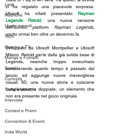
Leak
ci ha regalato una piacevole sorpresa: 
Ubisoft ha infatti presentato 
Rayman 
Rubriche
Legends Retold
, una nuova versione 
Uscite mensili
dell'iconico platform 
Rayman Legends
, 
uscito ormai ben oltre un decennio fa. 
Tech
Cinema e TV
Sviluppato da Ubisoft Montpellier e Ubisoft 
Milano, Retold parte dalla già solida base di 
Manga e Fumetti
Legends, neanche troppo invecchiato 
Sconti
considerando quanto tempo è passato dal 
lancio, ed aggiunge nuove meravigliose 
Curiosità
visuali 3D, una nuova storia e cutscene 
completamente doppiate, un elemento che 
Trofei e obiettivi
non era presente nel gioco originale. 
Interviste
Contest e Premi
Convention & Eventi
Indie World