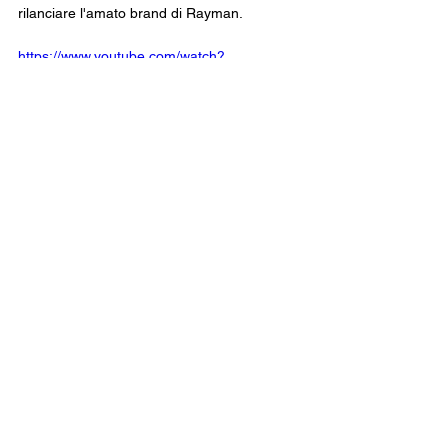
rilanciare l'amato brand di Rayman.
https://www.youtube.com/watch?
v=TKfG9hiueak&t=3s&pp=ygUVcmF5bWFuI
GxlZ2VuZHMgcmV0b2xk
Rayman Legends Retold sarà lanciato l'
1 
ottobre 
su Ubisoft+, PS5, Xbox Series X|S, 
Nintendo Switch 2 e PC via Ubisoft Connect, 
Steam e Epic Games.
rayman legends retold
rayman origins enhanced edition
News