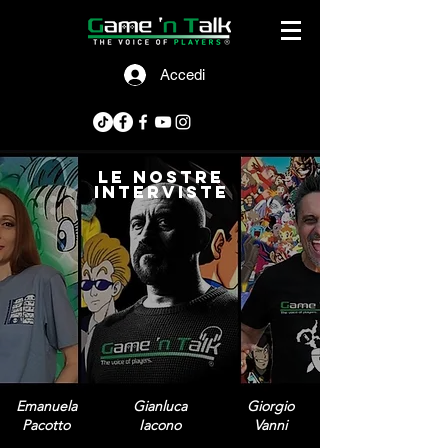
Accedi
le nostre
interviste
Emanuela
Gianluca
Giorgio
Pacotto
Iacono
Vanni