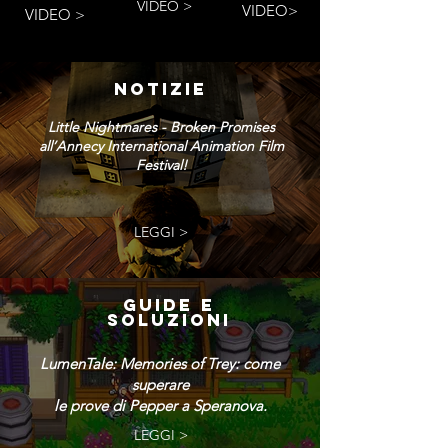
VIDEO >
VIDEO>
VIDEO >
NOTIZIE
Little Nightmares - Broken Promises
all’Annecy International Animation Film
Festival!
LEGGI >
GUIDE E
SOLUZIONI
LumenTale: Memories of Trey: come
superare
le prove di Pepper a Speranova.
LEGGI >