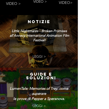
VIDEO >
VIDEO>
VIDEO >
NOTIZIE
Little Nightmares - Broken Promises
all’Annecy International Animation Film
Festival!
LEGGI >
GUIDE E
SOLUZIONI
LumenTale: Memories of Trey: come
superare
le prove di Pepper a Speranova.
LEGGI >