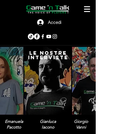
Accedi
le nostre
interviste
Emanuela
Gianluca
Giorgio
Pacotto
Iacono
Vanni