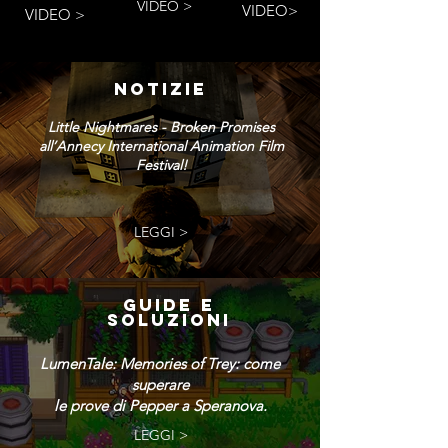
VIDEO >
VIDEO>
VIDEO >
NOTIZIE
Little Nightmares - Broken Promises
all’Annecy International Animation Film
Festival!
LEGGI >
GUIDE E
SOLUZIONI
LumenTale: Memories of Trey: come
superare
le prove di Pepper a Speranova.
LEGGI >