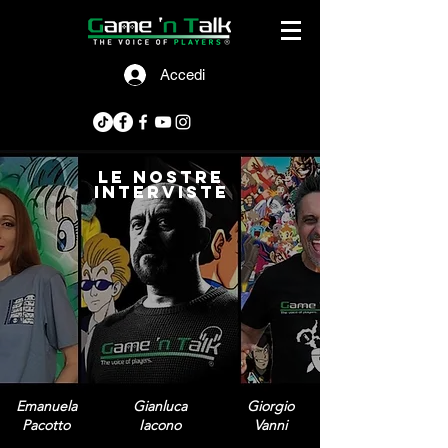
Accedi
le nostre
interviste
Emanuela
Gianluca
Giorgio
Pacotto
Iacono
Vanni