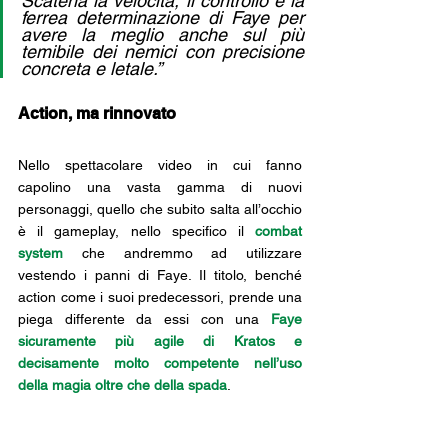
Scatena la velocità, il controllo e la 
ferrea determinazione di Faye per 
avere la meglio anche sul più 
temibile dei nemici con precisione 
concreta e letale.”
Action, ma rinnovato 
God of War Laufey
Nello spettacolare video in cui fanno 
capolino una vasta gamma di nuovi 
personaggi, quello che subito salta all’occhio 
è il gameplay, nello specifico il 
combat 
system
 che andremmo ad utilizzare 
vestendo i panni di Faye. Il titolo, benché 
action come i suoi predecessori, prende una 
piega differente da essi con una 
Faye 
sicuramente più agile di Kratos e 
decisamente molto competente nell’uso 
della magia oltre che della spada
. 