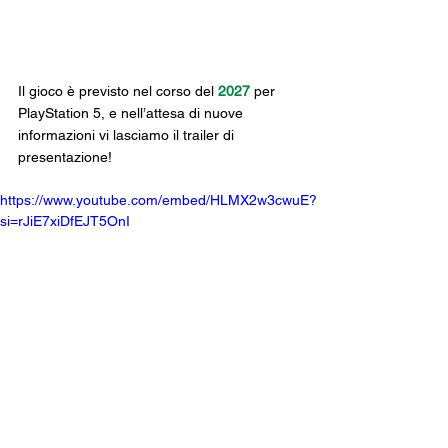
Il gioco è previsto nel corso del 
2027 
per 
PlayStation 5, e nell’attesa di nuove 
informazioni vi lasciamo il trailer di 
presentazione!
https://www.youtube.com/embed/HLMX2w3cwuE?
si=rJiE7xiDfEJT5OnI
playstation 5
god of war laufey
god of war
santa monica
News