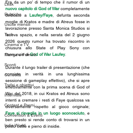
Era da un po’ di tempo che il rumor di un 
Leak
nuovo capitolo di God of War
 completamente 
Rubriche
dedicato a 
Laufey/Faye
, defunta seconda 
moglie di Kratos e madre di Atreus fosse in 
Uscite mensili
lavorazione presso Santa Monica Studios si 
Tech
faceva spazio, e nella serata del 2 giugno 
2026 questo rumor ha trovato riscontro in 
Cinema e TV
chiusura allo State of Play Sony con 
l'annuncio di 
God of War Laufey
.
Manga e Fumetti
Sconti
Durante il lungo trailer di presentazione (che 
consiste in verità in una lunghissima 
Curiosità
sessione di gameplay effettivo), che si apre 
Trofei e obiettivi
effettivamente con la prima scena di God of 
War del 2018, in cui Kratos ed Atreus sono 
Interviste
intenti a cremare i resti di Faye qualcosa va 
Contest e Premi
diversamente rispetto al gioco originale; 
Faye si risveglia in un luogo sconosciuto
, e 
Convention & Eventi
ben presto si rende conto di trovarsi in un 
Indie World
posto ostile e pieno di insidie.