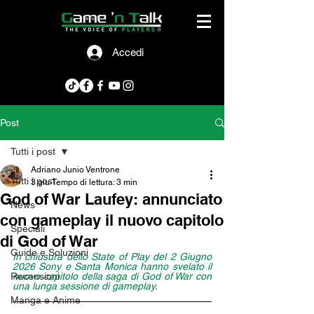
Accedi
Post
Tutti i post
Adriano Junio Ventrone
Tutti i post
3 giu
Tempo di lettura: 3 min
God of War Laufey: annunciato
News
con gameplay il nuovo capitolo
Speciali
di God of War
Guide e Soluzioni
In chiusura dello State of Play del 2 Giugno 
2026 Sony e Santa Monica hanno svelato il 
Recensioni
nuovo capitolo della saga di God of War con 
una lunga sessione di gameplay.
Manga e Anime