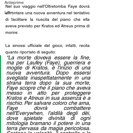
Anteprime
Nel suo viaggio nell’Oltretomba Faye dovrà 
Libri
affrontare una nuova avventura nel tentativo 
di facilitare la riuscita del piano che ella 
aveva previsto per Kratos ed Atreus prima di 
morire.
La sinossi ufficiale del gioco, infatti, recita 
quanto riportato di seguito:
“La morte doveva essere la fine, 
ma per Laufey (Faye), guerriera e 
moglie di Kratos, è l'inizio di una 
nuova avventura. Dopo essersi 
svegliata inaspettatamente in una 
strana terra dopo la sua morte, 
Faye scopre che il piano che aveva 
messo in atto per proteggere 
Kratos e Atreus in sua assenza è a 
rischio. Per salvare coloro che ama, 
Faye dovrà combattere 
nell'Everywhen, l'aldilà degli dèi, 
dove spietate divinità di ogni 
mitologia bramano il potere in una 
terra pervasa da magia pericolosa. 