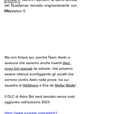
Anteprime
del DualSense lanciata originariamente con 
Libri
Playstation 5.
Ma non finisce qui, perché Team Asobi ci 
assicura che saranno anche inseriti 
dieci 
nuovi bot speciali
 da salvare, che possono 
essere ottenuti sconfiggendo gli uccelli che 
corrono contro Astro nelle prove, tra cui: 
squadra di 
Helldivers
 e Eve da 
Stellar Blade
!
Il DLC di Astro Bot sarà lanciato senza costi 
aggiuntivi nell'autunno 2024.
https://www.youtube.com/watch?