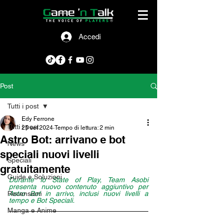
Accedi
Post
Tutti i post
Edy Ferrone
Tutti i post
25 set 2024
Tempo di lettura: 2 min
Astro Bot: arrivano e bot
News
speciali nuovi livelli
Speciali
gratuitamente
Guide e Soluzioni
Durante lo State of Play, Team Asobi 
presenta nuovo contenuto aggiuntivo per 
Recensioni
Astro Bot in arrivo, inclusi nuovi livelli a 
tempo e Bot Speciali.
Manga e Anime