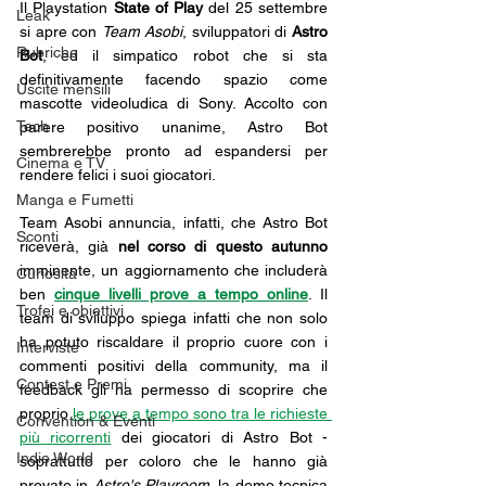
Il Playstation 
State of Play
 del 25 settembre 
Leak
si apre con 
Team Asobi
, sviluppatori di 
Astro 
Rubriche
Bot
, ed il simpatico robot che si sta 
definitivamente facendo spazio come 
Uscite mensili
mascotte videoludica di Sony. Accolto con 
Tech
parere positivo unanime, Astro Bot 
sembrerebbe pronto ad espandersi per 
Cinema e TV
rendere felici i suoi giocatori.
Manga e Fumetti
Team Asobi annuncia, infatti, che Astro Bot 
Sconti
riceverà, già 
nel corso di questo autunno
imminente, un aggiornamento che includerà 
Curiosità
ben 
cinque livelli prove a tempo online
. Il 
Trofei e obiettivi
team di sviluppo spiega infatti che non solo 
ha potuto riscaldare il proprio cuore con i 
Interviste
commenti positivi della community, ma il 
Contest e Premi
feedback gli ha permesso di scoprire che 
proprio 
le prove a tempo sono tra le richieste 
Convention & Eventi
più ricorrenti
 dei giocatori di Astro Bot - 
Indie World
soprattutto per coloro che le hanno già 
provate in 
Astro's Playroom
, la demo tecnica 