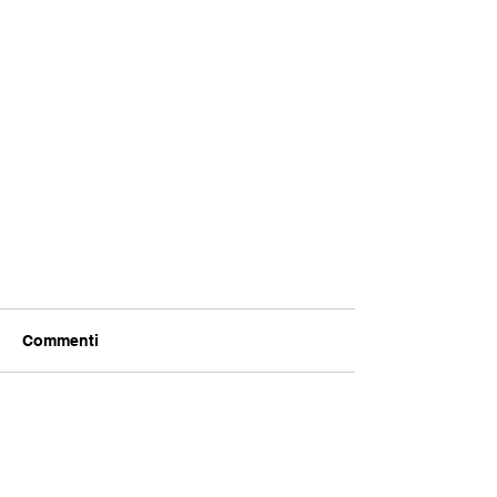
Commenti
Scrivi un commento...