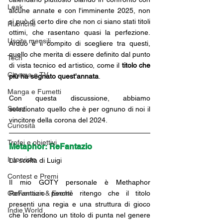
Leak
alcune annate e con l'imminente 2025, non 
si può di certo dire che non ci siano stati titoli 
Rubriche
ottimi, che rasentano quasi la perfezione. 
Uscite mensili
Arduo è il compito di scegliere tra questi, 
quello che merita di essere definito dal punto 
Tech
di vista tecnico ed artistico, come il 
titolo che 
Cinema e TV
più ha segnato quest'annata
. 
Manga e Fumetti
Con questa discussione, abbiamo 
Sconti
selezionato quello che è per ognuno di noi il 
vincitore della corona del 2024.
Curiosità
Trofei e obiettivi
Metaphor: ReFantazio
Interviste
La scelta di Luigi
Contest e Premi
Il mio GOTY personale è Methaphor 
Convention & Eventi
ReFantazio perché ritengo che il titolo 
presenti una regia e una struttura di gioco 
Indie World
che lo rendono un titolo di punta nel genere 