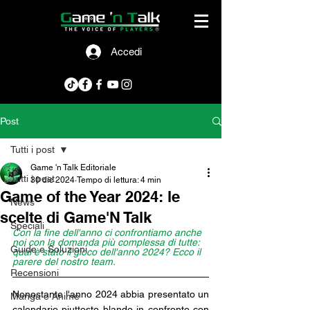
Accedi
Post
Tutti i post
Game 'n Talk Editoriale
Tutti i post
30 dic 2024
Tempo di lettura: 4 min
Game of the Year 2024: le
News
scelte di Game'N Talk
Speciali
Con la fine dell'anno ci confrontiamo anche 
noi con la domanda più complessa di tutte: 
Guide e Soluzioni
qual è stato il gioco dell'anno 2024? Ecco il 
parere del nostro team.
Recensioni
Nonostante l'anno 2024 abbia presentato un 
Manga e Anime
calendario piuttosto blando in confronto con 