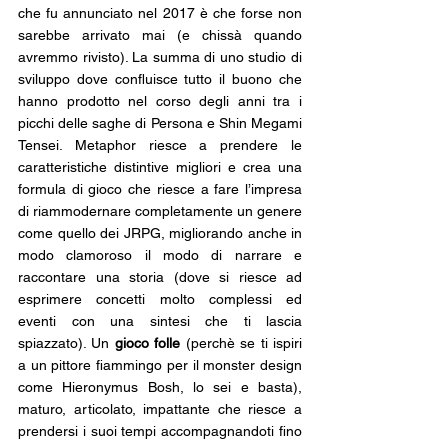
che fu annunciato nel 2017 è che forse non 
sarebbe arrivato mai (e chissà quando 
avremmo rivisto). La summa di uno studio di 
sviluppo dove confluisce tutto il buono che 
hanno prodotto nel corso degli anni tra i 
picchi delle saghe di Persona e Shin Megami 
Tensei. Metaphor riesce a prendere le 
caratteristiche distintive migliori e crea una 
formula di gioco che riesce a fare l’impresa 
di riammodernare completamente un genere 
come quello dei JRPG, migliorando anche in 
modo clamoroso il modo di narrare e 
raccontare una storia (dove si riesce ad 
esprimere concetti molto complessi ed 
eventi con una sintesi che ti lascia 
spiazzato). Un 
gioco folle
 (perchè se ti ispiri 
a un pittore fiammingo per il monster design 
come Hieronymus Bosh, lo sei e basta), 
maturo, articolato, impattante che riesce a 
prendersi i suoi tempi accompagnandoti fino 