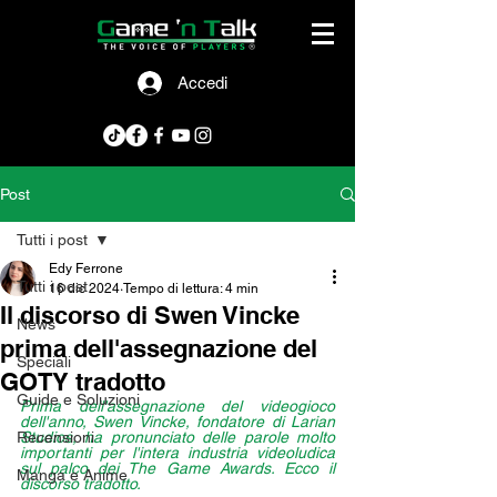
Accedi
Post
Tutti i post
Edy Ferrone
Tutti i post
16 dic 2024
Tempo di lettura: 4 min
Il discorso di Swen Vincke
News
prima dell'assegnazione del
Speciali
GOTY tradotto
Guide e Soluzioni
Prima dell'assegnazione del videogioco 
dell'anno, Swen Vincke, fondatore di Larian 
Recensioni
Studios, ha pronunciato delle parole molto 
importanti per l'intera industria videoludica 
sul palco dei The Game Awards. Ecco il 
Manga e Anime
discorso tradotto.