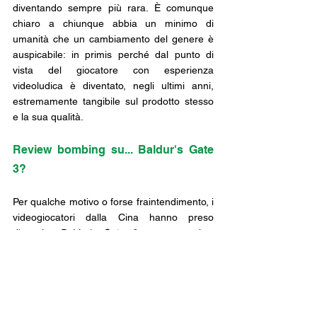
diventando sempre più rara. È comunque 
chiaro a chiunque abbia un minimo di 
umanità che un cambiamento del genere è 
auspicabile: in primis perché dal punto di 
vista del giocatore con esperienza 
videoludica è diventato, negli ultimi anni, 
estremamente tangibile sul prodotto stesso 
e la sua qualità.
Review bombing su... Baldur's Gate 
3?
Per qualche motivo o forse fraintendimento, i 
videogiocatori dalla Cina hanno preso 
d'assalto 
Baldur's Gate 3
 con un review 
bombing che ha visto le recensioni negative 
del gioco passare da una dozzina a oltre 
cinquecento in seguito all'evento. Non è 
chiaro quale parte di questo discorso abbia 
potuto offendere o infastidire la community, 