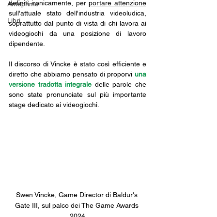
definiti ironicamente, per 
portare attenzione
Anteprime
sull'attuale stato dell'industria videoludica, 
Libri
soprattutto dal punto di vista di chi lavora ai 
videogiochi da una posizione di lavoro 
dipendente.
Il discorso di Vincke è stato così efficiente e 
diretto che abbiamo pensato di proporvi 
una 
versione tradotta integrale
 delle parole che 
sono state pronunciate sul più importante 
stage dedicato ai videogiochi.
Swen Vincke, Game Director di Baldur's 
Gate III, sul palco dei The Game Awards 
2024