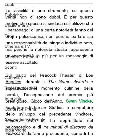
Leak
La visibilità è uno strumento, su questa 
Rubriche
verità non ci sono dubbi. È per questo 
motivo che spesso si sindaca sull'utilizzo che 
Uscite mensili
i personaggi di una certa notorietà fanno dei 
Tech
propri palcoscenici, non perché parlare sia 
una responsabilità del singolo individuo noto, 
Cinema e TV
ma perché la notorietà stessa rappresenta 
un'opportunità in più per un messaggio di 
Manga e Fumetti
essere ascoltato.
Sconti
Sul palco del 
Peacock Theater
di 
Los 
Curiosità
Angeles
, durante i 
The Game Awards
 e 
Trofei e obiettivi
soprattutto nel momento culmine della 
serata, l'assegnazione del premio più 
Interviste
prestigioso, Gioco dell'Anno, 
Swen Vincke
, 
fondatore di Larian Studios e conduttore 
Contest e Premi
dello sviluppo del precedente vincitore, 
Convention & Eventi
Baldur's Gate III
, ha approfittato del 
palcoscenico e di 
tre minuti di discorso da 
Indie World
incassare 
dall'anno precedente, come li ha 