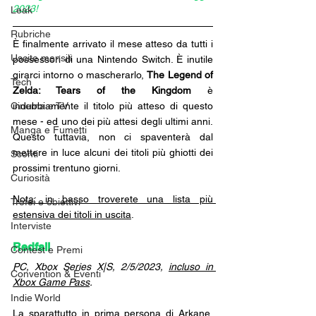
2023!
Leak
Rubriche
È finalmente arrivato il mese atteso da tutti i 
Uscite mensili
possessori di una Nintendo Switch. È inutile 
girarci intorno o mascherarlo, 
The Legend of 
Tech
Zelda: Tears of the Kingdom
 è 
Cinema e TV
indubbiamente il titolo più atteso di questo 
mese - ed uno dei più attesi degli ultimi anni. 
Manga e Fumetti
Questo tuttavia, non ci spaventerà dal 
mettere in luce alcuni dei titoli più ghiotti dei 
Sconti
prossimi trentuno giorni.
Curiosità
Nota: in basso troverete una lista più 
Trofei e obiettivi
estensiva dei titoli in uscita
.
Interviste
Redfall
Contest e Premi
PC, Xbox Series X|S, 2/5/2023, 
incluso in 
Convention & Eventi
Xbox Game Pass
.
Indie World
La sparattutto in prima persona di Arkane, 