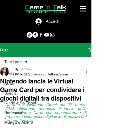
Accedi
Post
Tutti i post
Edy Ferrone
Tutti i post
27 mar 2025
Tempo di lettura: 2 min
Nintendo lancia le Virtual
News
Game Card per condividere i
Speciali
giochi digitali tra dispositivi
Guide e Soluzioni
Durante il Nintendo Direct del 27 marzo 
2025, Nintendo annuncia il lancio delle 
Recensioni
Virtual Game Card, che consentiranno di 
prestare i videogiochi digitali ai dispositivi del 
gruppo famiglia.
Manga e Anime