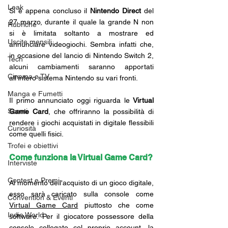
Leak
Si è appena concluso il 
Nintendo Direct
 del 
27 marzo, durante il quale la grande N non 
Rubriche
si è limitata soltanto a mostrare ed 
Uscite mensili
annunciare videogiochi. Sembra infatti che, 
in occasione del lancio di Nintendo Switch 2, 
Tech
alcuni cambiamenti saranno apportati 
Cinema e TV
all'intero sistema Nintendo su vari fronti.
Manga e Fumetti
Il primo annunciato oggi riguarda le 
Virtual 
Sconti
Game Card
, che offriranno la possibilità di 
rendere i giochi acquistati in digitale flessibili 
Curiosità
come quelli fisici.
Trofei e obiettivi
Come funziona la Virtual Game Card?
Interviste
Contest e Premi
Al momento dell'acquisto di un gioco digitale, 
esso sarà caricato sulla console come 
Convention & Eventi
Virtual Game Card
 piuttosto che come 
Indie World
software. Per il giocatore possessore della 
console collegato col proprio account, la 