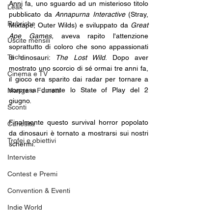
Anni fa, uno sguardo ad un misterioso titolo 
Leak
pubblicato da 
Annapurna Interactive 
(Stray, 
Rubriche
Mixtape, Outer Wilds) e sviluppato da 
Great 
Ape Games, 
aveva rapito l'attenzione 
Uscite mensili
soprattutto di coloro che sono appassionati 
Tech
di dinosauri: 
The Lost Wild
. Dopo aver 
mostrato uno scorcio di sé ormai tre anni fa, 
Cinema e TV
il gioco era sparito dai radar per tornare a 
sorpresa durante lo State of Play del 2 
Manga e Fumetti
giugno.
Sconti
Finalmente questo survival horror popolato 
Curiosità
da dinosauri è tornato a mostrarsi sui nostri 
Trofei e obiettivi
schermi.
Interviste
Contest e Premi
Convention & Eventi
Indie World