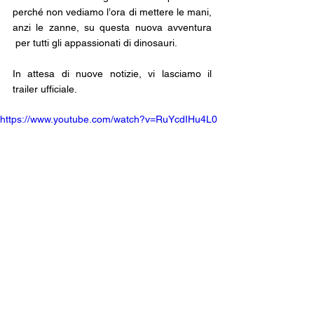
perché non vediamo l’ora di mettere le mani, 
anzi le zanne, su questa nuova avventura 
 per tutti gli appassionati di dinosauri.
In attesa di nuove notizie, vi lasciamo il 
trailer ufficiale.
https://www.youtube.com/watch?v=RuYcdIHu4L0
state of play
summer game fest
the lost wild
News