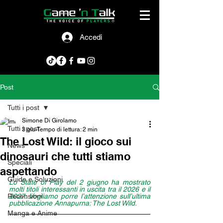
Accedi
Post
Tutti i post
Simone Di Girolamo
Tutti i post
3 giu
Tempo di lettura: 2 min
The Lost Wild: il gioco sui
News
dinosauri che tutti stiamo
Speciali
aspettando
Guide e Soluzioni
Lo State of Play del 2 giugno ha mostrato 
molti titoli interessanti in uscita tra il 2026 e il 
Recensioni
2027. Vogliamo porre l’attenzione sull’ultima 
pubblicazione Annapurna: The Lost Wild.
Manga e Anime