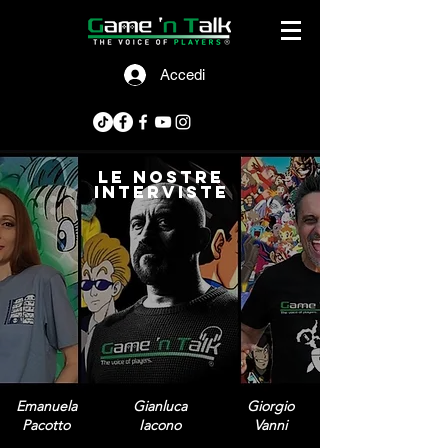
Accedi
le nostre
interviste
Emanuela
Gianluca
Giorgio
Pacotto
Iacono
Vanni