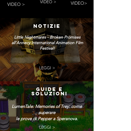
VIDEO >
VIDEO>
VIDEO >
NOTIZIE
Little Nightmares - Broken Promises
all’Annecy International Animation Film
Festival!
LEGGI >
GUIDE E
SOLUZIONI
LumenTale: Memories of Trey: come
superare
le prove di Pepper a Speranova.
LEGGI >