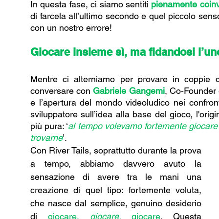
In questa fase, ci siamo sentiti 
pienamente coinv
di farcela all’ultimo secondo e quel piccolo senso 
con un nostro errore!  
Giocare insieme sì, ma fidandosi l’uno
Mentre ci alterniamo per provare in coppie dif
conversare con 
Gabriele Gangemi
, Co-Founder d
e l’apertura del mondo videoludico nei confronti
sviluppatore sull’idea alla base del gioco, l'origi
più pura: ‘
al tempo volevamo fortemente giocare un
trovarne
’. 
Con River Tails, soprattutto durante la prova 
a tempo, abbiamo davvero avuto la 
sensazione di avere tra le mani una 
creazione di quel tipo: fortemente voluta, 
che nasce dal semplice, genuino desiderio 
di 
giocare, 
giocare, 
giocare
. Questa 