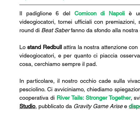
Il padiglione 6 del 
Comicon di Napoli
 è un
videogiocatori, tornei ufficiali con premiazioni,
round di 
Beat Saber
 fanno da sfondo alla nostra
Lo 
stand Redbull
 attira la nostra attenzione con 
videogiocatori, e per quanto ci piaccia osservar
cosa, cerchiamo sempre il pad.
In particolare, il nostro occhio cade sulla viv
pesciolino. Ci avviciniamo, chiediamo spiegazioni
cooperativa di 
River Tails: Stronger Together
, s
Studio
, pubblicato da 
Gravity Game Arise 
e 
disp