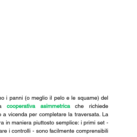
Lungo un colorato ma pericoloso fiume, vestiamo i panni (o meglio il pelo e le squame) del 
a 
cooperativa asimmetrica
 che richiede 
 a vicenda per completare la traversata. La 
in maniera piuttosto semplice: i primi set - 
e i controlli - sono facilmente comprensibili 