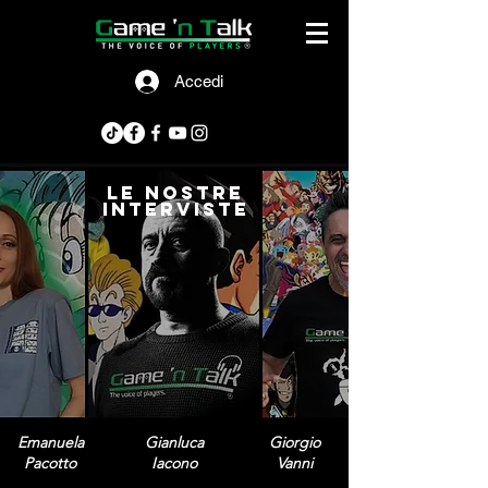
Accedi
le nostre
interviste
Emanuela
Gianluca
Giorgio
Pacotto
Iacono
Vanni