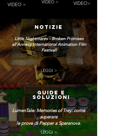
VIDEO >
VIDEO>
VIDEO >
NOTIZIE
Little Nightmares - Broken Promises
all’Annecy International Animation Film
Festival!
LEGGI >
GUIDE E
SOLUZIONI
LumenTale: Memories of Trey: come
superare
le prove di Pepper a Speranova.
LEGGI >