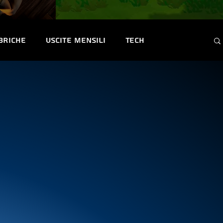
briche
Uscite mensili
Tech
ntest e Premi
Convention & Eventi