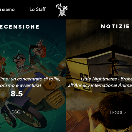
i siamo
Lo Staff
NOTIZIE
ECENSIONE
ime: un concentrato di follia,
Little Nightmares - Brok
rismo e avventura!
all’Annecy International Animat
8.5
LEGGI >
LEGGI >