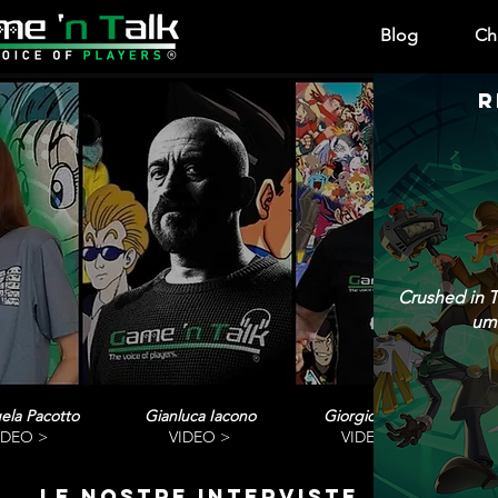
Blog
Ch
R
Crushed in T
umo
ela Pacotto
Gianluca Iacono
Giorgio Vanni
IDEO >
VIDEO >
VIDEO>
le nostre interviste