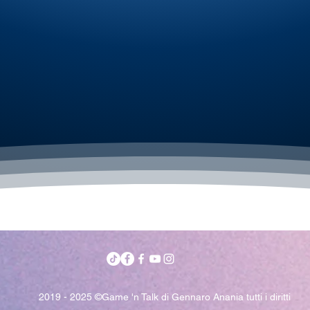
2019 - 2025 ©Game 'n Talk di Gennaro Anania tutti i diritti