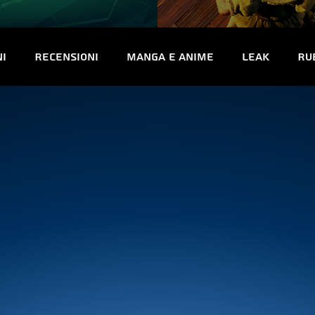
ni
Recensioni
Manga e Anime
Leak
Ru
uriosità
Trofei e obiettivi
Interviste
Co