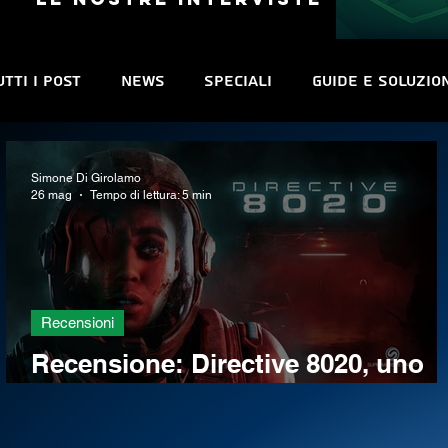
utti i post
News
Speciali
Guide e Soluzio
Cinema e TV
Manga e Fumetti
Sconti
C
Simone Di Girolamo
26 mag
Tempo di lettura: 5 min
Indie World
Anteprime
Libri
Recensioni
Recensione: Directive 8020, uno
stealth mascherato da survival /
horror