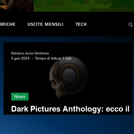
briche
Uscite mensili
Tech
ntest e Premi
Convention & Eventi
Adriano Junio Ventrone
3 gen 2024
Tempo di lettura: 1 min
News
Dark Pictures Anthology: ecco il
primo teaser di Directive 8020