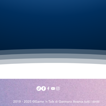
2019 - 2025 ©Game 'n Talk di Gennaro Anania tutti i diritti