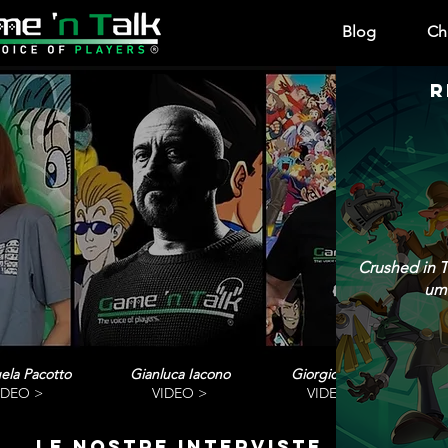
Blog
Ch
R
Crushed in T
umo
ela Pacotto
Gianluca Iacono
Giorgio Vanni
IDEO >
VIDEO >
VIDEO>
le nostre interviste