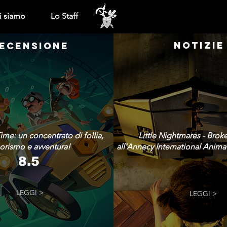
i siamo
Lo Staff
NOTIZIE
ECENSIONE
ime: un concentrato di follia,
Little Nightmares - Brok
rismo e avventura!
all’Annecy International Animat
8.5
LEGGI >
LEGGI >