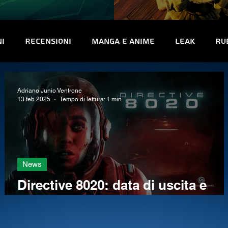
ni
Recensioni
Manga e Anime
Leak
Ru
uriosità
Trofei e obiettivi
Interviste
Co
Adriano Junio Ventrone
13 feb 2025
Tempo di lettura: 1 min
News
Directive 8020: data di uscita e
trailer per il nuovo titolo
Supermassive Games