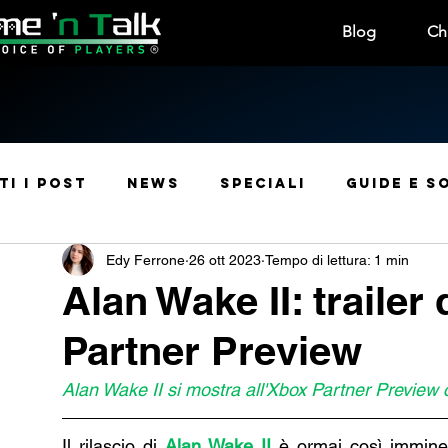
Blog
Ch
ti i post
News
Speciali
Guide e S
Edy Ferrone
26 ott 2023
Tempo di lettura: 1 min
Manga e Anime
Leak
Rubriche
Usc
Alan Wake II: trailer 
Partner Preview
Manga e Fumetti
Sconti
Curiosità
Alan Wake II si mostra all'Xbox Partner Preview c
Contest e Premi
Convention & Eventi
Il rilascio di 
Alan Wake II
è ormai così immine