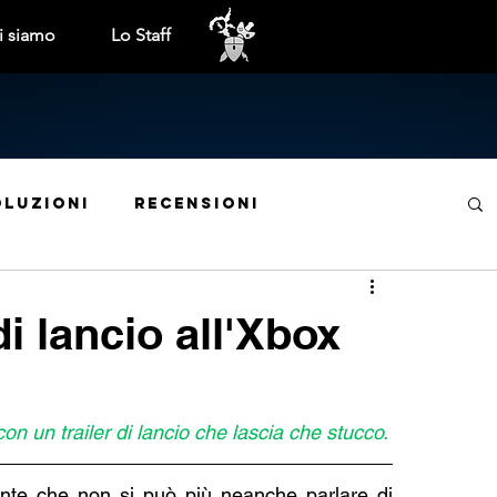
i siamo
Lo Staff
oluzioni
Recensioni
ite mensili
Tech
Cinema e TV
di lancio all'Xbox
Trofei e obiettivi
Interviste
on un trailer di lancio che lascia che stucco.
Indie World
Anteprime
Libri
nte che non si può più neanche parlare di 