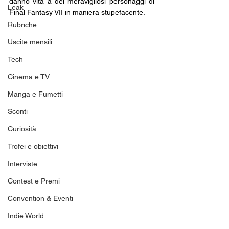
danno vita a dei meravigliosi personaggi di 
Leak
Final Fantasy VII in maniera stupefacente.
Rubriche
Uscite mensili
Tech
Cinema e TV
Manga e Fumetti
Sconti
Curiosità
Trofei e obiettivi
Interviste
Contest e Premi
Convention & Eventi
Indie World