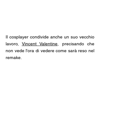
Il cosplayer condivide anche un suo vecchio 
lavoro, 
Vincent Valentine
, precisando che 
non vede l'ora di vedere come sarà reso nel 
remake.
In effetti, la maggior parte della nostra 
curiosità verso la seconda parte del remake 
è proprio vedere l'aspetto di personaggi e 
luoghi a distanza di così tanti anni 
dall'originale, dove la maggior parte del 
nostro lavoro era fatto dalla nostra 
immaginazione.
Curiosità