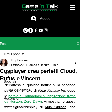
Accedi
Post
Tutti i post
Edy Ferrone
Tutti i post
16 feb 2021
Tempo di lettura: 1 min
Cosplayer crea perfetti Cloud,
News
Rufus e Vincent
Speciali
Nell'attesa di qualche notizia sulla seconda 
Guide e Soluzioni
parte del remake di 
Final Fantasy VII
, dopo 
le 
parole di Hamaguchi sull'ispirazione tratta 
Recensioni
da Horizon: Zero Dawn
, vi mostriamo questi 
Manga e Anime
meravigliosi cosplay di 
Kuja Oniisan
, che 