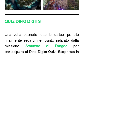
QUIZ DINO DIGITS 
Una volta ottenute tutte le statue, potrete 
finalmente recarvi nel punto indicato dalla 
missione 
Statuette di Pangea
 per 
partecipare al Dino Digits Quiz! Scoprirete in 
questo punto che ognuna delle statue 
contiene all'interno della sua descrizione un 
codice
da inserire sul terminale corretto per 
sbloccare gli ologrammi dei dinosauri.