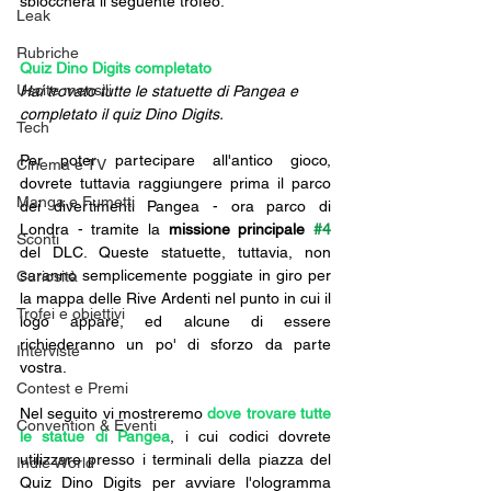
sbloccherà il seguente trofeo:
Leak
Rubriche
Quiz Dino Digits completato
Uscite mensili
Hai trovato tutte le statuette di Pangea e 
completato il quiz Dino Digits.
Tech
Per poter partecipare all'antico gioco, 
Cinema e TV
dovrete tuttavia raggiungere prima il parco 
Manga e Fumetti
dei divertimenti Pangea - ora parco di 
Londra - tramite la 
missione principale 
#4
Sconti
del DLC. Queste statuette, tuttavia, non 
saranno semplicemente poggiate in giro per 
Curiosità
la mappa delle Rive Ardenti nel punto in cui il 
Trofei e obiettivi
logo appare, ed alcune di essere 
richiederanno un po' di sforzo da parte 
Interviste
vostra.
Contest e Premi
Nel seguito vi mostreremo 
dove trovare tutte 
Convention & Eventi
le statue di Pangea
, i cui codici dovrete 
utilizzare presso i terminali della piazza del 
Indie World
Quiz Dino Digits per avviare l'ologramma 