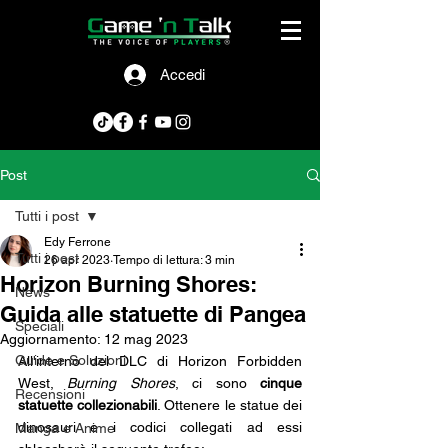
Accedi
Post
Tutti i post
Edy Ferrone
Tutti i post
26 apr 2023
Tempo di lettura: 3 min
Horizon Burning Shores:
News
Guida alle statuette di Pangea
Speciali
Aggiornamento:
12 mag 2023
Guide e Soluzioni
All'interno del DLC di Horizon Forbidden 
West, 
Burning Shores
, ci sono 
cinque 
Recensioni
statuette collezionabili
. Ottenere le statue dei 
dinosauri e i codici collegati ad essi 
Manga e Anime