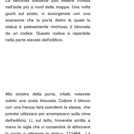
La seconda statuetta può essere trovata 
nell'isola più a nord della mappa. Una volta 
giunti sul posto, vi accorgerete con una 
scansione che la porta dietro la quale la 
statua è palesemente rinchiusa è bloccata 
da un codice. Questo codice è reperibile 
nella parte elevate dell'edificio.
Alla sinistra della porta, infatti, noterete 
subito una scala bloccata. Colpire il blocco 
con una freccia farà scendere la stessa, che 
potrete utilizzare per arrampicarvi sulla cima 
dell'edificio. Lì, sul tetto, troverete scritta a 
mano la sigla che vi consentirà di sbloccare 
la porta e ottenere la statua: 111464.  La 