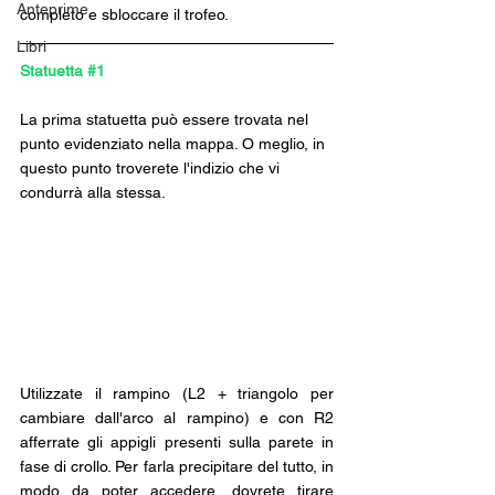
Anteprime
completo e sbloccare il trofeo. 
Libri
Statuetta 
#1
La prima statuetta può essere trovata nel 
punto evidenziato nella mappa. O meglio, in 
questo punto troverete l'indizio che vi 
condurrà alla stessa.
Utilizzate il rampino (L2 + triangolo per 
cambiare dall'arco al rampino) e con R2 
afferrate gli appigli presenti sulla parete in 
fase di crollo. Per farla precipitare del tutto, in 
modo da poter accedere, dovrete tirare 