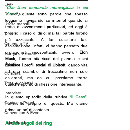
Leak
“Che linea temporale meravigliosa in cui 
Rubriche
vivere”
, queste sono parole che spesso 
leggiamo navigando su internet quando si 
Uscite mensili
tratta di 
avvenimenti particolari
, ed oggi è 
proprio il caso di dirlo: mai tali parole furono 
Tech
più azzeccate. A far suscitare tale 
Cinema e TV
esclamazione, infatti, ci hanno pensato due 
protagonisti insospettabili, ovvero 
Elon 
Manga e Fumetti
Musk
, l’uomo più ricco del pianeta e 
chi 
Sconti
gestisce i profili social di Ubisoft
, dando vita 
ad uno scambio di frecciatine non solo 
Curiosità
esilaranti, ma da cui possiamo trarre 
Trofei e obiettivi
qualche spunto di riflessione interessante.
Interviste
In questo episodio della rubrica 
“Il Caso”
, 
Contest e Premi
tratteremo proprio di questo. Ma diamo 
prima un po’ di contesto. 
Convention & Eventi
Indie World
Ai due angoli del ring 
Assassin's Creed vs Elon Musk