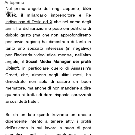
Anteprime
Nel primo angolo del ring, appunto, 
Elon 
Libri
Musk
, il miliardario imprenditore e 
Re 
indiscusso di Tesla ed X
 che nel corso degli 
anni, tra dichiarazioni e posizioni politiche di 
dubbio gusto (ma che non approfondiremo 
per ovvie ragioni) ha dimostrato di tanto in 
tanto uno 
spiccato interesse (in negativo) 
per l’industria videoludica
 mentre, nell’altro 
angolo,
 il Social Media Manager dei profili 
Ubisoft
, in particolare quello di Assassin's 
Creed,
che, almeno negli ultimi mesi, ha 
dimostrato non solo di essere un buon 
mematore, ma anche di non mandarle a dire 
quando si tratta di dare risposte sprezzanti 
ai così detti hater.
Se da un lato quindi troviamo un onesto 
dipendente intento a tenere attivi i profili 
dell’azienda in cui lavora a suon di post 
simpatici volti a mantenere alto 