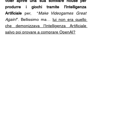
voler aprire una sua software house per 
produrre i giochi tramite l’Intelligenza 
Artificiale
 per,  “
Make Videogames Great 
Again!
”. Bellissimo ma… 
lui non era quello 
che demonizzava l’Intelligenza Artificiale 
salvo poi provare a comprare OpenAI?
Tornando a noi
Il fatto che Ubisoft 
abbia bacchettato Elon 
Musk
 sulla sua piattaforma ottenendo il 
clamore delle persone anche in un periodo 
di forte ostilità da parte di una fetta di verso 
il suo ultimo prodotto dovrebbe farci capire 
un po’ di cose. Ci fa capire che, nel suo 