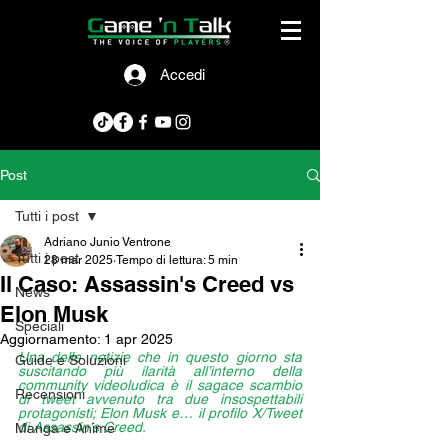
Accedi
Post
Tutti i post
Adriano Junio Ventrone
Tutti i post
28 mar 2025
Tempo di lettura: 5 min
Il Caso: Assassin's Creed vs
News
Elon Musk
Speciali
Aggiornamento:
1 apr 2025
Una delle notizie che in questo giorno sta 
Guide e Soluzioni
suscitando più ilarità all’interno della 
community videoludica è il sagace scambio 
Recensioni
di tweet avvenuto tra due insospettabili 
protagonisti; Elon Musk e… il profilo X/Tweet 
di Assassin's Creed.
Manga e Anime