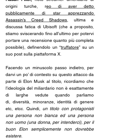
origini turche, r
eo di aver detto 
pubblicamente di star apprezzando 
Assassin’s Creed Shadows
, ultima e 
discussa fatica di Ubisoft (che a proposito, 
stiamo sviscerando fino all’ultimo per potervi 
portare una recensione quanto più completa 
possibile), definendolo un “
truffatore
” su un 
suo post sulla piattaforma X. 
Facendo un minuscolo passo indietro, per 
darvi un po’ di contesto su questo attacco da 
parte di Elon Musk al titolo, ricordiamo che 
l’ideologia del miliardario non è esattamente 
di larghe vedute quando parliamo 
di, diversità, minoranze, identità di genere 
etc, etcc. Quindi, 
un titolo con protagonisti 
una persona non bianca ed una persona 
non uomo (una donna, per intenderci), per il 
buon Elon semplicemente non dovrebbe 
esistere.