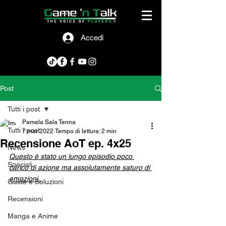
Accedi
Post
Tutti i post
Pamela Sala Tenna
Tutti i post
7 mar 2022
Tempo di lettura: 2 min
Recensione AoT ep. 4x25
News
Questo è stato un lungo episodio poco 
Speciali
carico di azione ma assolutamente saturo di 
emozioni. 
Guide e Soluzioni
Recensioni
Manga e Anime