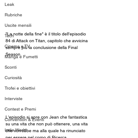
Leak
Rubriche
Uscite mensili
"La notte della fine" è il titolo dell'episodio 
Tech
84 di Attack on Titan, capitolo che avvicina 
Cinema e TV
sempre più la conclusione della Final 
Season. 
Manga e Fumetti
Sconti
Curiosità
Trofei e obiettivi
Interviste
Contest e Premi
L'episodio si apre con Jean che fantastica 
Convention & Eventi
su una vita che non può ottenere, una vita 
Indie World
che vorrebbe ma alla quale ha rinunciato 
per essere nel corpo di Ricerca.