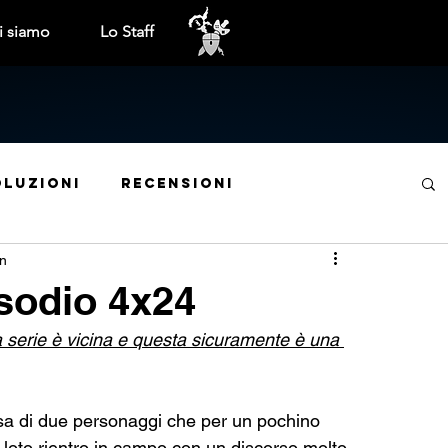
i siamo
Lo Staff
oluzioni
Recensioni
in
ite mensili
Tech
Cinema e TV
sodio 4x24
lla serie è vicina e questa sicuramente è una 
Trofei e obiettivi
Interviste
a di due personaggi che per un pochino 
Indie World
Anteprime
Libri
 loto rientro in campo con un discorso molto 