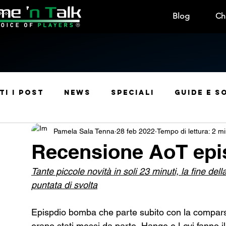
Blog
Ch
ti i post
News
Speciali
Guide e S
Pamela Sala Tenna
28 feb 2022
Tempo di lettura: 2 m
Manga e Anime
Leak
Rubriche
Usc
Recensione AoT epi
Tante piccole novità in soli 23 minuti, la fine de
Manga e Fumetti
Sconti
Curiosità
puntata di svolta
Epispdio bomba che parte subito con la compars
Contest e Premi
Convention & Eventi
erano stati messi da parte, Hange e Levi fanno il