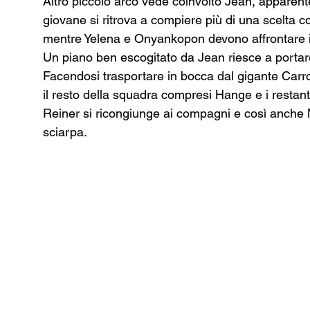
Altro piccolo arco vede coinvolto Jean, apparente
giovane si ritrova a compiere più di una scelta c
mentre Yelena e Onyankopon devono affrontare il 
Un piano ben escogitato da Jean riesce a portare
Facendosi trasportare in bocca dal gigante Carro 
il resto della squadra compresi Hange e i restan
Reiner si ricongiunge ai compagni e così anche M
sciarpa. 