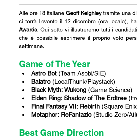
Alle ore 18 italiane 
Geoff Keighley
 tramite una d
si terrà l'evento il 12 dicembre (ora locale), h
Awards
. Qui sotto vi illustreremo tutti i candidat
che è possibile esprimere il proprio voto perso
settimane. 
Game of The Year 
Astro Bot
 (Team Asobi/SIE)
Balatro
 (LocalThunk/Playstack)
Black Myth: Wukong
 (Game Science)
Elden Ring: Shadow of The Erdtree
 (F
Final Fantasy VII: Rebirth
 (Square Enix
Metaphor: ReFantazio
 (Studio Zero/A
Best Game Direction