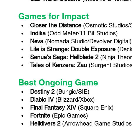
Games for Impact
Closer the Distance 
(Osmotic Studios
Indika 
(Odd Meter/11 Bit Studios)
Neva
 (Nomada Studio/Devolver Digital)
Life is Strange: Double Exposure 
(Deck
Senua's Saga: Hellblade 2 
(Ninja Theo
Tales of Kenzera: Zau 
(Surgent Studio
Best Ongoing Game
Destiny 2 
(Bungie/SIE)
Diablo IV 
(Blizzard/Xbox)
Final Fantasy XIV 
(Square Enix)
Fortnite 
(Epic Games)
Helldivers 2 
(Arrowhead Game Studios