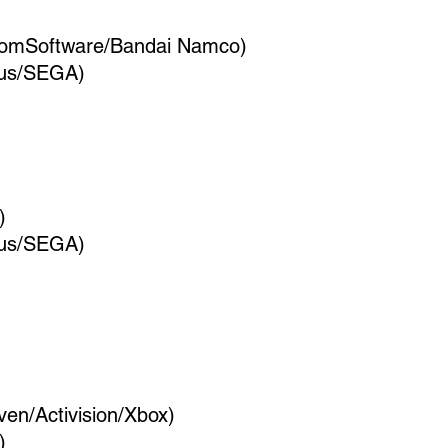
romSoftware/Bandai Namco)
tlus/SEGA)
)
tlus/SEGA)
ven/Activision/Xbox)
)