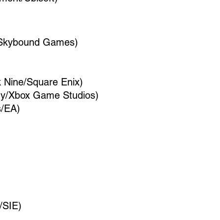
/Skybound Games)
 Nine/Square Enix)
ry/Xbox Game Studios)
s/EA)
/SIE)