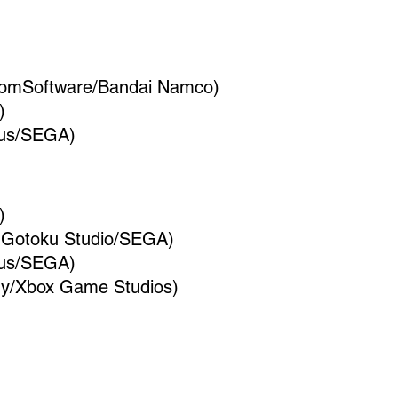
romSoftware/Bandai Namco)
)
tlus/SEGA)
)
 Gotoku Studio/SEGA)
tlus/SEGA)
ry/Xbox Game Studios)