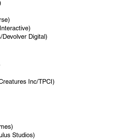
)
rse)
Interactive)
/Devolver Digital)
)
(Creatures Inc/TPCI)
ames)
lus Studios)