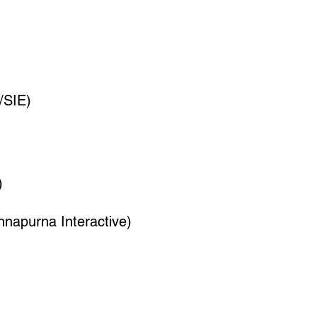
/SIE)
)
napurna Interactive)