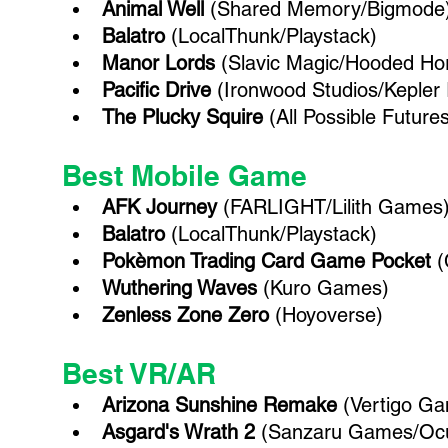
Animal Well 
(Shared Memory/Bigmode
Balatro
 (LocalThunk/Playstack)
Manor Lords 
(Slavic Magic/Hooded Ho
Pacific Drive 
(Ironwood Studios/Kepler 
The Plucky Squire 
(All Possible Futures
Best Mobile Game
AFK Journey 
(FARLIGHT/Lilith Games
Balatro
 (LocalThunk/Playstack)
Pokèmon Trading Card Game Pocket
 
Wuthering Waves
 (Kuro Games)
Zenless Zone Zero 
(Hoyoverse)
Best VR/AR
Arizona Sunshine Remake
 (Vertigo G
Asgard's Wrath 2
 (Sanzaru Games/Ocu