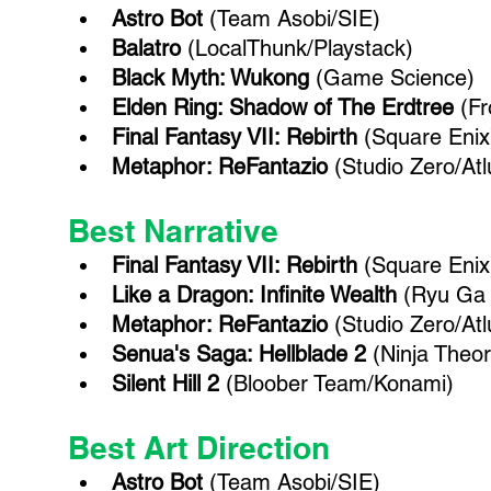
Astro Bot
 (Team Asobi/SIE)
Balatro
 (LocalThunk/Playstack)
Black Myth: Wukong
 (Game Science)
Elden Ring: Shadow of The Erdtree
 (F
Final Fantasy VII: Rebirth
 (Square Enix
Metaphor: ReFantazio
 (Studio Zero/A
Best Narrative
Final Fantasy VII: Rebirth
 (Square Enix
Like a Dragon: Infinite Wealth
 (Ryu Ga
Metaphor: ReFantazio
 (Studio Zero/A
Senua's Saga: Hellblade 2 
(Ninja Theo
Silent Hill 2 
(Bloober Team/Konami)
Best Art Direction
Astro Bot
 (Team Asobi/SIE)