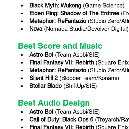
Black Myth: Wukong
 (Game Science)
Elden Ring: Shadow of The Erdtree
 (F
Metaphor: ReFantazio
 (Studio Zero/A
Neva
 (Nomada Studio/Devolver Digital)
Best Score and Music
Astro Bot
 (Team Asobi/SIE)
Final Fantasy VII: Rebirth
 (Square Enix
Metaphor: ReFantazio
 (Studio Zero/A
Silent Hill 2 
(Bloober Team/Konami)
Stellar Blade 
(ShiftUp/SIE)
Best Audio Design
Astro Bot
 (Team Asobi/SIE)
Call of Duty: Black Ops 6 
(Treyarch/Ra
Final Fantasy VII: Rebirth
 (Square Enix