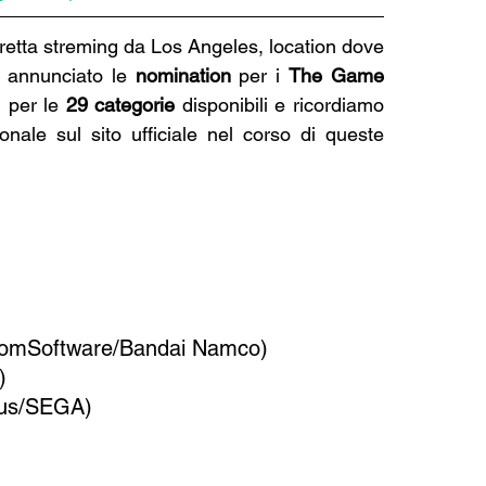
iretta streming da Los Angeles, location dove 
a annunciato le 
nomination
 per i 
The Game 
i per le 
29 categorie
 disponibili e ricordiamo 
nale sul sito ufficiale nel corso di queste 
romSoftware/Bandai Namco)
)
tlus/SEGA)