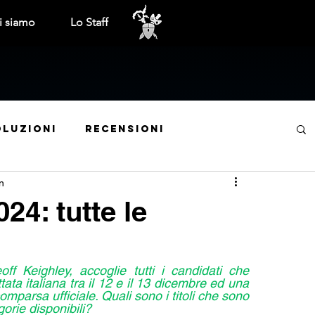
i siamo
Lo Staff
oluzioni
Recensioni
n
ite mensili
Tech
Cinema e TV
4: tutte le
Trofei e obiettivi
Interviste
ff Keighley, accoglie tutti i candidati che 
ta italiana tra il 12 e il 13 dicembre ed una 
parsa ufficiale. Quali sono i titoli che sono 
Indie World
Anteprime
Libri
orie disponibili? 