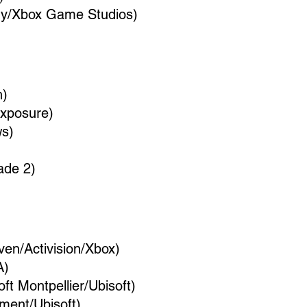
ry/Xbox Game Studios)
h)
Exposure)
ws)
ade 2)
ven/Activision/Xbox)
A)
oft Montpellier/Ubisoft)
ment/Ubisoft)