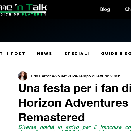
Blog
Ch
ti i post
News
Speciali
Guide e S
Edy Ferrone
25 set 2024
Tempo di lettura: 2 min
Manga e Anime
Leak
Rubriche
Usc
Una festa per i fan 
Horizon Adventures
Manga e Fumetti
Sconti
Curiosità
Remastered
Contest e Premi
Convention & Eventi
Diverse novità in arrivo per il franchise co