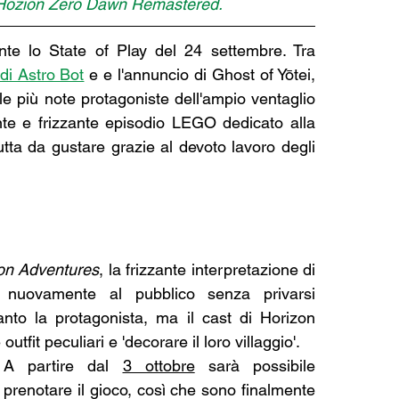
e Hozion Zero Dawn Remastered.
nte lo State of Play del 24 settembre. Tra 
 di Astro Bot
 e e l'annuncio di Ghost of Yōtei, 
e più note protagoniste dell'ampio ventaglio 
nte e frizzante episodio LEGO dedicato alla 
tta da gustare grazie al devoto lavoro degli 
n Adventures
, la frizzante interpretazione di 
uovamente al pubblico senza privarsi 
anto la protagonista, ma il cast di Horizon 
utfit peculiari e 'decorare il loro villaggio'.
A partire dal 
3 ottobre
 sarà possibile 
prenotare il gioco, così che sono finalmente 