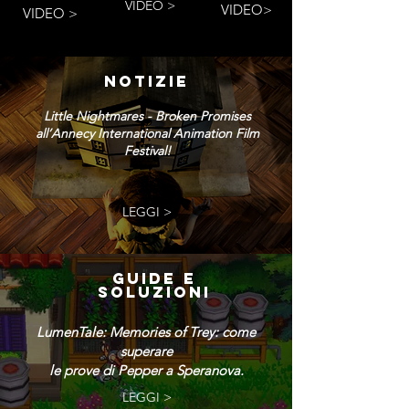
VIDEO >
VIDEO>
VIDEO >
NOTIZIE
Little Nightmares - Broken Promises
all’Annecy International Animation Film
Festival!
LEGGI >
GUIDE E
SOLUZIONI
LumenTale: Memories of Trey: come
superare
le prove di Pepper a Speranova.
LEGGI >