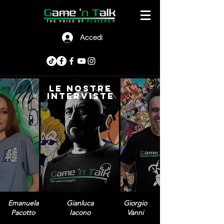
Accedi
le nostre
interviste
Emanuela
Gianluca
Giorgio
Pacotto
Iacono
Vanni