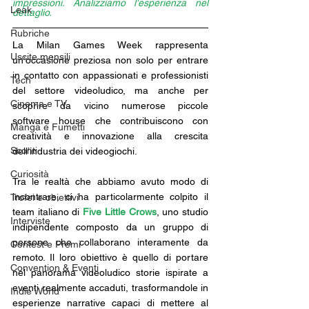
impressioni. Analizziamo l'esperienza nel 
Leak
dettaglio.
Rubriche
La Milan Games Week rappresenta 
Uscite mensili
un’occasione preziosa non solo per entrare 
in contatto con appassionati e professionisti 
Tech
del settore videoludico, ma anche per 
Cinema e TV
scoprire da vicino numerose piccole 
software house che contribuiscono con 
Manga e Fumetti
creatività e innovazione alla crescita 
Sconti
dell’industria dei videogiochi. 
Curiosità
Tra le realtà che abbiamo avuto modo di 
incontrare, ci ha particolarmente colpito il 
Trofei e obiettivi
team italiano di 
Five Little Crows
, uno studio 
Interviste
indipendente composto da un gruppo di 
persone che collaborano interamente da 
Contest e Premi
remoto. Il loro obiettivo è quello di portare 
Convention & Eventi
nel panorama videoludico storie ispirate a 
eventi realmente accaduti, trasformandole in 
Indie World
esperienze narrative capaci di mettere al 