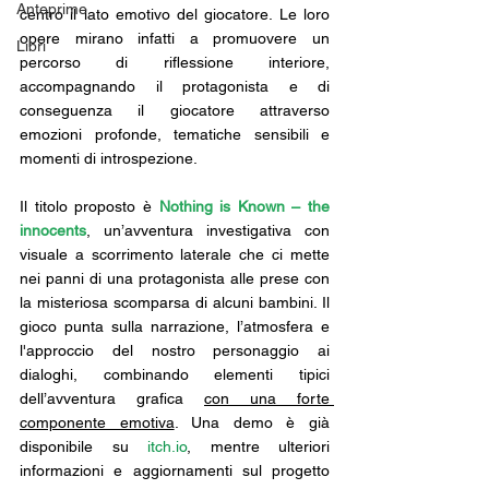
Anteprime
centro il lato emotivo del giocatore. Le loro 
opere mirano infatti a promuovere un 
Libri
percorso di riflessione interiore, 
accompagnando il protagonista e di 
conseguenza il giocatore attraverso 
emozioni profonde, tematiche sensibili e 
momenti di introspezione. 
Il titolo proposto è 
Nothing is Known – the 
innocents
, un’avventura investigativa con 
visuale a scorrimento laterale che ci mette 
nei panni di una protagonista alle prese con 
la misteriosa scomparsa di alcuni bambini. Il 
gioco punta sulla narrazione, l’atmosfera e 
l'approccio del nostro personaggio ai 
dialoghi, combinando elementi tipici 
dell’avventura grafica 
con una forte 
componente emotiva
. Una demo è già 
disponibile su 
itch.io
, mentre ulteriori 
informazioni e aggiornamenti sul progetto 