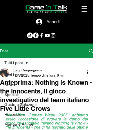
Accedi
Post
Tutti i post
Luigi Cinquegrana
Tutti i post
4 dic 2025
Tempo di lettura: 6 min
Anteprima: Nothing is Known -
News
the innocents, il gioco
Speciali
investigativo del team italiano
Guide e Soluzioni
Five Little Crows
Recensioni
Alla Milan Games Week 2025, abbiamo 
avuto l'occasione di provare la demo del 
gioco investigativo italiano Nothing Is Know - 
Manga e Anime
the innocents - che ci ha lasciato delle ottime 