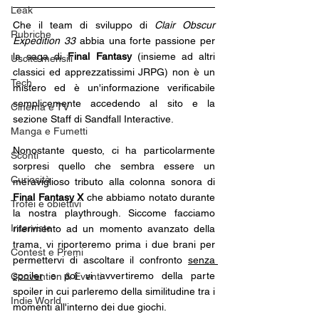
Leak
Che il team di sviluppo di 
Clair Obscur 
Rubriche
Expedition 33 
abbia una forte passione per 
la saga di 
Final Fantasy
 (insieme ad altri 
Uscite mensili
classici ed apprezzatissimi JRPG) non è un 
Tech
mistero ed è un'informazione verificabile 
semplicemente accedendo al sito e la 
Cinema e TV
sezione Staff di Sandfall Interactive. 
Manga e Fumetti
Nonostante questo, ci ha particolarmente 
Sconti
sorpresi quello che sembra essere un 
Curiosità
meraviglioso tributo alla colonna sonora di 
Final Fantasy X
 che abbiamo notato durante 
Trofei e obiettivi
la nostra playthrough. Siccome facciamo 
Interviste
riferimento ad un momento avanzato della 
trama, vi riporteremo prima i due brani per 
Contest e Premi
permettervi di ascoltare il confronto 
senza 
spoiler
 e poi vi avvertiremo della parte 
Convention & Eventi
spoiler in cui parleremo della similitudine tra i 
Indie World
momenti all'interno dei due giochi.