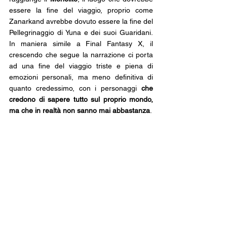
essere la fine del viaggio, proprio come 
Zanarkand avrebbe dovuto essere la fine del 
Pellegrinaggio di Yuna e dei suoi Guaridani. 
In maniera simile a Final Fantasy X, il 
crescendo che segue la narrazione ci porta 
ad una fine del viaggio triste e piena di 
emozioni personali, ma meno definitiva di 
quanto credessimo, con i personaggi 
che 
credono di sapere tutto sul proprio mondo, 
ma che in realtà non sanno mai abbastanza
. 
La Pittrice ci attende al suo Monolito, come 
Yunalesca ci attendeva a Zanarkand.
Non è chiaro se questo riferimento sia voluto 
o se si tratti di una bizzarra coincidenza, ma 
di certo aggiunge un tocco che colpisce 
direttamente i giocatori di vecchia data di 
Final Fantasy dritto al cuore.
clair obscur expedition 33
final fantasy x