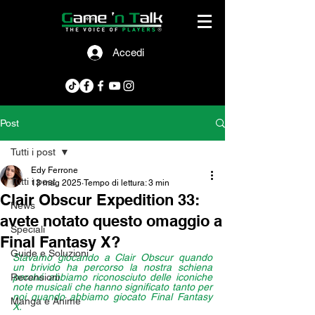
Accedi
Post
Tutti i post
Edy Ferrone
Tutti i post
13 mag 2025
Tempo di lettura: 3 min
Clair Obscur Expedition 33:
News
avete notato questo omaggio a
Speciali
Final Fantasy X?
Guide e Soluzioni
Stavamo giocando a Clair Obscur quando 
un brivido ha percorso la nostra schiena 
Recensioni
perché abbiamo riconosciuto delle iconiche 
note musicali che hanno significato tanto per 
noi quando abbiamo giocato Final Fantasy 
Manga e Anime
X.