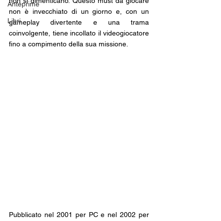
non si dimenticano. Questo must da giocare 
Anteprime
non è invecchiato di un giorno e, con un 
Libri
gameplay divertente e una trama 
coinvolgente, tiene incollato il videogiocatore 
fino a compimento della sua missione.
Pubblicato nel 2001 per PC e nel 2002 per 