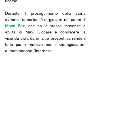
ricorso.
Durante il proseguimento della storia 
avremo l’opportunità di giocare nei panni di 
Mona Sax
, che ha le stesse movenze e 
abilità di Max. Giocare e conoscere la 
vicenda vista da un’altra prospettiva rende il 
tutto più immersivo per il videogiocatore 
aumentandone l’interesse.
I Remake annunciati
Ad aprile 2022 Remedy annuncia Max 
Payne 1 e 2 Remake per console di nuova 
generazione e PC. Il rifacimento  sarà 
sviluppato da Remedy con un nuovo motore 
grafico, il Northlight Engine, e
 finanziato da 
Rockstar Games
. Sam Lake ha dichiarato in 
una intervista che, Max Payne 1 e 2 remake 
è un progetto dalle grosse ambizioni: sono 