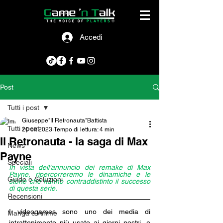
Accedi
Post
Tutti i post
Giuseppe"Il Retronauta"Battista
Tutti i post
20 ott 2023
Tempo di lettura: 4 min
Il Retronauta - la saga di Max
News
Payne
Speciali
In vista dell’annuncio dei remake di Max 
Payne, ripercorreremo le dinamiche e le 
Guide e Soluzioni
storie che hanno contraddistinto il successo 
di questa serie.
Recensioni
I videogames sono uno dei media di 
Manga e Anime
intrattenimento più usato ai giorni nostri, e 