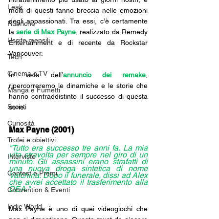
Leak
molti di questi fanno breccia nelle emozioni 
degli appassionati. Tra essi, c’è certamente 
Rubriche
la 
serie di Max Payne
, realizzato da Remedy 
Uscite mensili
Entertainment e di recente da Rockstar 
Vancouver. 
Tech
Cinema e TV
In vista dell’
annuncio dei remake
, 
ripercorreremo le dinamiche e le storie che 
Manga e Fumetti
hanno contraddistinto il successo di questa 
Sconti
serie.
Curiosità
Max Payne (2001)
Trofei e obiettivi
"Tutto era successo tre anni fa. La mia 
vita stravolta per sempre nel giro di un 
Interviste
minuto. Gli assassini erano strafatti di 
una nuova droga sintetica di nome 
Contest e Premi
Valchiria. Dopo il funerale, dissi ad Alex 
che avrei accettato il trasferimento alla 
DEA."
Convention & Eventi
Indie World
Max Payne è uno di quei videogiochi che 