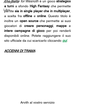
The Battle for Wesnoth
 è un gioco 
strategico 
Anteprime
a turni
 a sfondo 
High Fantasy
 che permette 
Libri
partite 
sia in single player che in multiplayer
, 
a scelta fra 
offline 
e 
online
. Questo titolo è 
inoltre un 
open source
 che permette ai suoi 
giocatori di 
creare personaggi
, 
mappe 
e 
intere campagne di gioco
 per poi renderli 
disponibili online. Potete raggiungere il suo 
sito ufficiale da cui scaricarlo cliccando 
qui
.
ACCENNI DI TRAMA
Arvith al vostro servizio