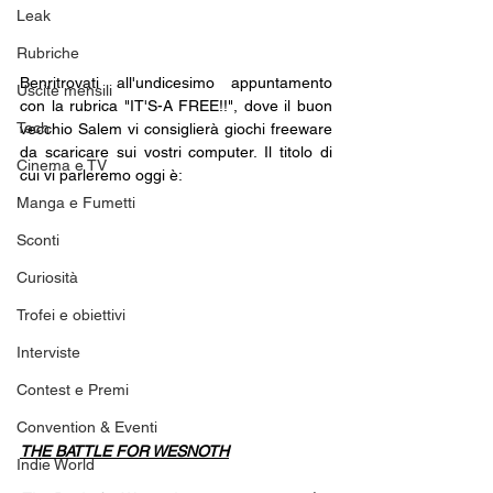
Leak
Rubriche
Benritrovati all'undicesimo appuntamento 
Uscite mensili
con la rubrica "IT'S-A FREE!!", dove il buon 
Tech
vecchio Salem vi consiglierà giochi freeware 
da scaricare sui vostri computer. Il titolo di 
Cinema e TV
cui vi parleremo oggi è:
Manga e Fumetti
Sconti
Curiosità
Trofei e obiettivi
Interviste
Contest e Premi
Convention & Eventi
THE BATTLE FOR WESNOTH
Indie World