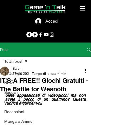
Accedi
Post
Tutti i post
Salem
Tutti i post
27 giu 2021
Tempo di lettura: 4 min
IT'S-A FREE!! Giochi Gratuiti -
News
The Battle for Wesnoth
Speciali
Siete appassionati di videogiochi ma non 
avete il becco di un quattrino? Questa 
Guide e Soluzioni
rubrica è qui per voi!
Recensioni
Manga e Anime