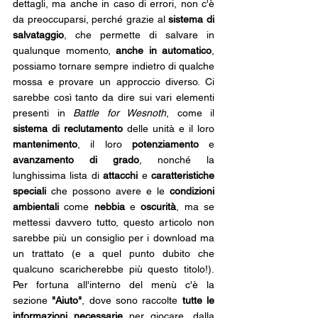
dettagli, ma anche in caso di errori, non c'è 
da preoccuparsi, perché grazie al 
sistema di 
salvataggio
, che permette di salvare in 
qualunque momento, 
anche in automatico
, 
possiamo tornare sempre indietro di qualche 
mossa e provare un approccio diverso. Ci 
sarebbe così tanto da dire sui vari elementi 
presenti in 
Battle for Wesnoth
, come il
sistema di reclutamento
 delle unità e il loro 
mantenimento
, il loro 
potenziamento 
e 
avanzamento di grado
, nonché la 
lunghissima lista di 
attacchi 
e 
caratteristiche 
speciali 
che possono avere e le 
condizioni 
ambientali
 come 
nebbia 
e 
oscurità
, ma se 
mettessi davvero tutto, questo articolo non 
sarebbe più un consiglio per i download ma 
un trattato (e a quel punto dubito che 
qualcuno scaricherebbe più questo titolo!). 
Per fortuna all'interno del menù c'è la 
sezione 
"Aiuto"
, dove sono raccolte 
tutte le 
informazioni necessarie
 per giocare, dalla 