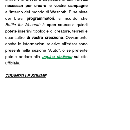
necessari per creare le vostre campagne
all'interno del mondo di Wesnoth. E se siete 
dei bravi 
programmatori
, vi ricordo che 
Battle for Wesnoth
 è 
open source
 e quindi 
potete inserirvi tipologie di creature, terreni e 
quant'altro 
di vostra creazione
. Ovviamente 
anche le informazioni relative all'editor sono 
presenti nella sezione "Aiuto", o se preferite 
potete andare alla 
pagina dedicata
 sul sito 
ufficiale.
TIRANDO LE SOMME
Pro:
Storia molto ricca;
17 campagne principali di lunghezza e 
difficoltà varia;
Alto livello di sfida in generale;
Tra le lingue a disposizione c’è anche 