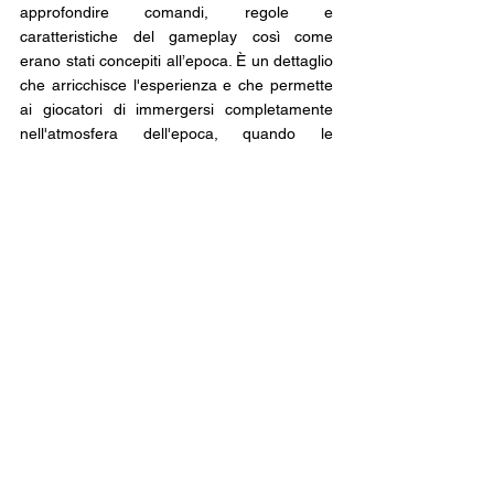
approfondire comandi, regole e 
caratteristiche del gameplay così come 
erano stati concepiti all’epoca. È un dettaglio 
che arricchisce l'esperienza e che permette 
ai giocatori di immergersi completamente 
nell'atmosfera dell'epoca, quando le 
istruzioni cartacee erano parte integrante 
del rito videoludico.