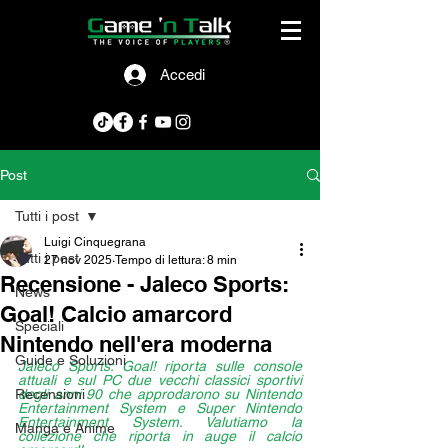
Accedi
Post
Tutti i post
Luigi Cinquegrana
Tutti i post
27 nov 2025
Tempo di lettura: 8 min
Recensione - Jaleco Sports:
News
Goal! Calcio amarcord
Speciali
Nintendo nell'era moderna
Guide e Soluzioni
Jaleco Sports: Goal! riporta sulle console 
attuali e sul PC due vecchi classici sportivi 
Recensioni
degli anni 90 che approdarono su Nintendo 
Entertainment System e Super Nintendo 
Entertainment System. Valutiamo la 
Manga e Anime
collezione che riporta in auge il calcio 