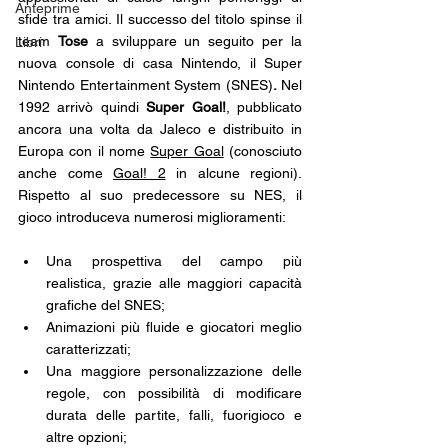
Anteprime
sfide tra amici. Il successo del titolo spinse il 
team 
Tose
 a sviluppare un seguito
per la 
Libri
nuova console di casa Nintendo, il Super 
Nintendo Entertainment System (SNES)
.
 Nel 
1992 arrivò quindi 
Super Goal!
, pubblicato 
ancora una volta da Jaleco e distribuito in 
Europa con il nome 
Super Goal
 (conosciuto 
anche come 
Goal! 2
 in alcune regioni). 
Rispetto al suo predecessore su NES, il 
gioco introduceva numerosi miglioramenti: 
Una prospettiva del campo più 
realistica, grazie alle maggiori capacità 
grafiche del SNES;
Animazioni più fluide e giocatori meglio 
caratterizzati;
Una maggiore personalizzazione delle 
regole, con possibilità di modificare 
durata delle partite, falli, fuorigioco e 
altre opzioni;