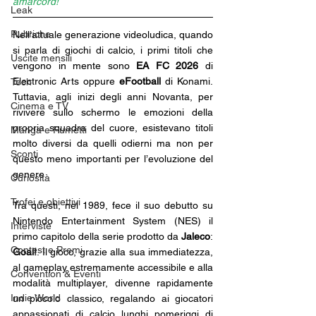
amarcord!
Leak
Rubriche
Nell’attuale generazione videoludica, quando 
si parla di giochi di calcio, i primi titoli che 
Uscite mensili
vengono in mente sono
 EA FC 2026 
di 
Electronic Arts oppure
 eFootball 
di Konami. 
Tech
Tuttavia, agli inizi degli anni Novanta, per 
Cinema e TV
rivivere sullo schermo le emozioni della 
propria squadra del cuore, esistevano titoli 
Manga e Fumetti
molto diversi da quelli odierni ma non per 
Sconti
questo meno importanti per l’evoluzione del 
genere. 
Curiosità
Trofei e obiettivi
Tra questi, nel 1989, fece il suo debutto su 
Nintendo Entertainment System (NES) il 
Interviste
primo capitolo della serie prodotto da 
Jaleco
: 
Contest e Premi
Goal!
. Il gioco, grazie alla sua immediatezza, 
al gameplay estremamente accessibile e alla 
Convention & Eventi
modalità multiplayer, divenne rapidamente 
Indie World
un piccolo classico, regalando ai giocatori 
appassionati di calcio lunghi pomeriggi di 