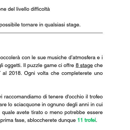
e del livello difficoltà
 possibile tornare in qualsiasi stage.
 coccolerà con le sue musiche d’atmosfera e i 
i oggetti. Il puzzle game ci offre 
8 stage
 che 
97 al 2018. Ogni volta che completerete uno 
Benché sia possibile tornare a qualsiasi stage, vi raccomandiamo di tenere d'occhio il trofeo 
rare lo sciacquone in ognuno degli anni in cui 
i quale avete tirato o meno potrebbe essere 
a prima fase, sbloccherete dunque 
11 trofei
. 