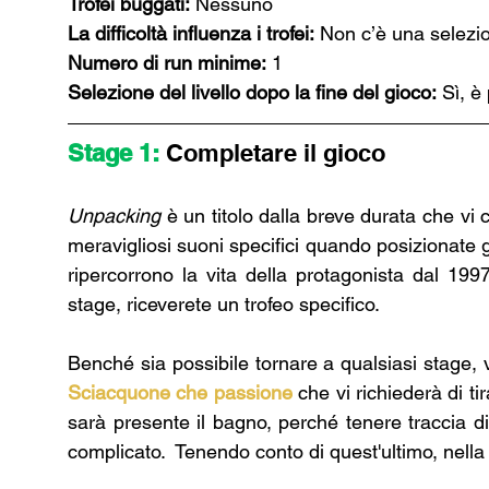
Trofei buggati:
 Nessuno
La difficoltà influenza i trofei:
 Non c’è una selezion
Numero di run minime:
 1
Selezione del livello dopo la fine del gioco:
 Sì, è
Stage 1: 
Completare il gioco
Unpacking 
è un titolo dalla breve durata che vi
meravigliosi suoni specifici quando posizionate gl
ripercorrono la vita della protagonista dal 19
stage, riceverete un trofeo specifico.
Sciacquone che passione
che vi richiederà di ti
sarà presente il bagno, perché tenere traccia d
complicato.  Tenendo conto di quest'ultimo, nell