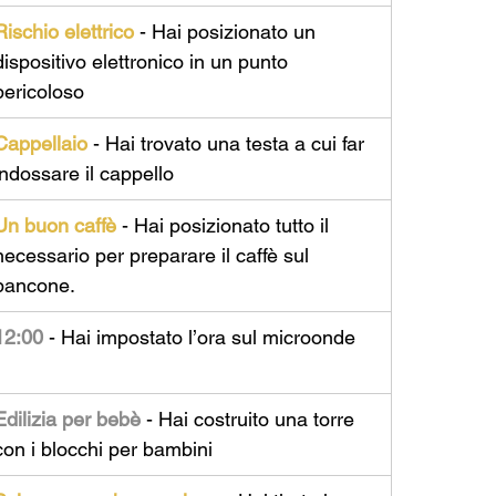
Rischio elettrico
 - 
Hai posizionato un 
dispositivo elettronico in un punto 
pericoloso
Cappellaio
 - 
Hai trovato una testa a cui far 
indossare il cappello
Un buon caffè 
- 
Hai posizionato tutto il 
necessario per preparare il caffè sul 
bancone.
12:00
 - Hai impostato l’ora sul microonde
Edilizia per bebè
 - Hai costruito una torre 
con i blocchi per bambini