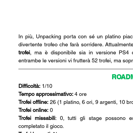
In più, Unpacking porta con sé un platino piac
divertente trofeo che farà sorridere. Attualmente
trofei
, ma è disponibile sia in versione PS4 
entrambe le versioni vi frutterà 52 trofei, ma sopra
ROAD
Difficoltà:
 1/10 
Tempo approssimativo: 
4 ore 
Trofei offline:
 26 (1 platino, 6 ori, 9 argenti, 10 br
Trofei online:
 0
Trofei missabili
: 0, tutti gli stage possono e
completato il gioco.