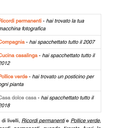
Ricordi permanenti
-
hai trovato la tua 
macchina fotografica
Compagnia 
- 
hai spacchettato tutto il 2007
Cucina casalinga 
-
 hai spacchettato tutto il 
2012
Pollice verde 
-
 hai trovato un posticino per 
ogni pianta
Casa dolce casa
-
 hai spacchettato tutto il 
2018
 livelli, 
Ricordi permanenti
 e 
Pollice verde
, 