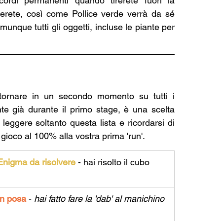
cordi permanenti quando tirerete fuori la 
nerete, così come Pollice verde verrà da sé 
que tutti gli oggetti, incluse le piante per 
 tornare in un secondo momento su tutti i 
nte già durante il primo stage, è una scelta 
eggere soltanto questa lista e ricordarsi di 
gioco al 100% alla vostra prima 'run'.
Enigma da risolvere
 - hai risolto il cubo
In posa 
- 
hai fatto fare la 'dab' al manichino