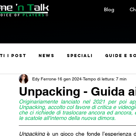
Blog
Ch
ti i post
News
Speciali
Guide e S
Edy Ferrone
16 gen 2024
Tempo di lettura: 7 min
Manga e Anime
Leak
Rubriche
Usc
Unpacking - Guida ai
Originariamente lanciato nel 2021 per poi app
Manga e Fumetti
Sconti
Curiosità
Unpacking, accolto col favore di critica e videog
che ci richiede di traslocare ancora ed ancora, e
le scatole all'interno della nuova dimora.
Contest e Premi
Convention & Eventi
Unpacking 
è un gioco che fonde l’esperienza de