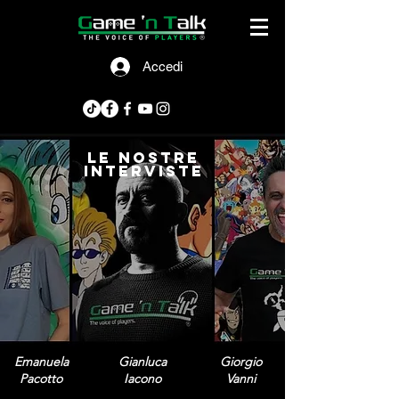
Accedi
le nostre
interviste
Emanuela
Gianluca
Giorgio
Pacotto
Iacono
Vanni