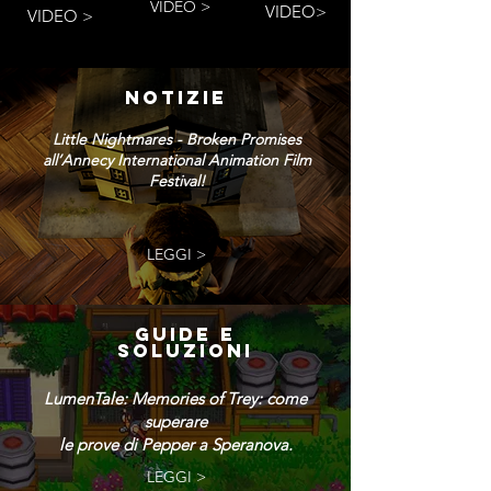
VIDEO >
VIDEO>
VIDEO >
NOTIZIE
Little Nightmares - Broken Promises
all’Annecy International Animation Film
Festival!
LEGGI >
GUIDE E
SOLUZIONI
LumenTale: Memories of Trey: come
superare
le prove di Pepper a Speranova.
LEGGI >