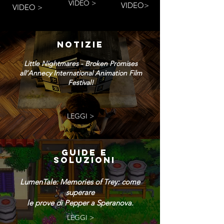
VIDEO >
VIDEO>
VIDEO >
NOTIZIE
Little Nightmares - Broken Promises
all’Annecy International Animation Film
Festival!
LEGGI >
GUIDE E
SOLUZIONI
LumenTale: Memories of Trey: come
superare
le prove di Pepper a Speranova.
LEGGI >