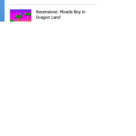
Recensione: Miracle Boy in
Dragon Land
Carlo Del Mar Pirazzini
11 mag
Aphelion: guida al codice della
cabina del Capitano
Edy Ferrone
11 mag
Recensione: Before I Go –
L’allegoria dell’accettare
Giuseppe Calzatini
7 mag