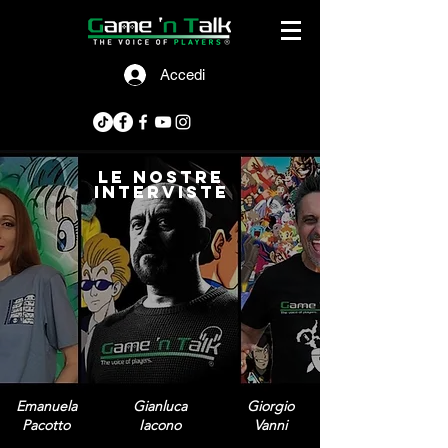
Accedi
le nostre
interviste
Emanuela
Gianluca
Giorgio
Pacotto
Iacono
Vanni