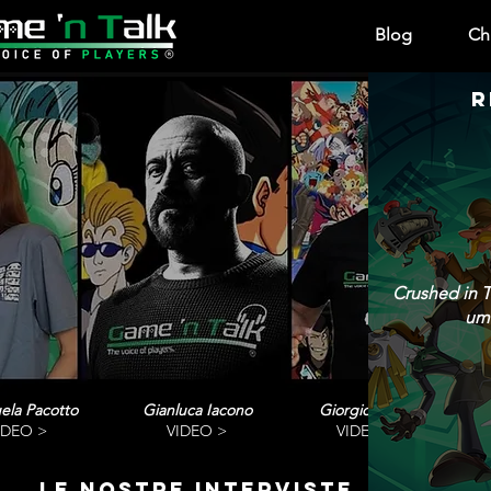
Blog
Ch
R
Crushed in T
umo
ela Pacotto
Gianluca Iacono
Giorgio Vanni
IDEO >
VIDEO >
VIDEO>
le nostre interviste