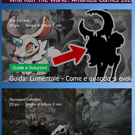
Who Run The World? Amantea Comics 2026
svela date e tema della IX edizione
Edy Ferrone
29 giu
Tempo di lettura: 2 min
Guide e Soluzioni
Guida: Lumentale - Come e quando si evolv
Almyuna?
Giuseppe Calzatini
29 giu
Tempo di lettura: 2 min