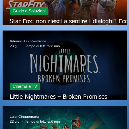
Guide e Soluzioni
Star Fox: non riesci a sentire i dialoghi? Ecc
la soluzione al tuo problema audio
Adriano Junio Ventrone
23 giu
Tempo di lettura: 3 min
Cinema e TV
on
Little Nightmares – Broken Promises
candidato all’Annecy International Animatio
Film Festival
Luigi Cinquegrana
22 giu
Tempo di lettura: 6 min