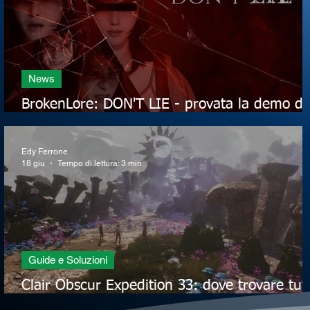
News
BrokenLore: DON'T LIE - provata la demo de
nuovo horror di Serafini Productions
Edy Ferrone
18 giu
Tempo di lettura: 3 min
Guide e Soluzioni
Clair Obscur Expedition 33: dove trovare tutt
i Gestral perduti