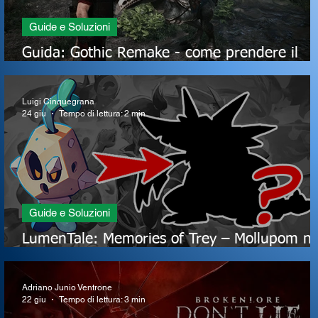
Guide e Soluzioni
Guida: Gothic Remake - come prendere il
saprofago come cavalcatura a inizio gioco
Luigi Cinquegrana
24 giu
Tempo di lettura: 2 min
Guide e Soluzioni
LumenTale: Memories of Trey – Mollupom n
si evolve? Ecco la Soluzione
Adriano Junio Ventrone
22 giu
Tempo di lettura: 3 min