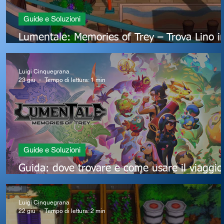
Guide e Soluzioni
o
Lumentale: Memories of Trey – Trova Lino i
tutti i nascondigli di Costa Linda
Luigi Cinquegrana
23 giu
Tempo di lettura: 1 min
Guide e Soluzioni
Guida: dove trovare e come usare il viaggio
n
rapido in LumenTale: Memories of Trey
Luigi Cinquegrana
22 giu
Tempo di lettura: 2 min