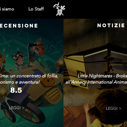
i siamo
Lo Staff
NOTIZIE
ECENSIONE
ime: un concentrato di follia,
Little Nightmares - Brok
rismo e avventura!
all’Annecy International Animat
8.5
LEGGI >
LEGGI >