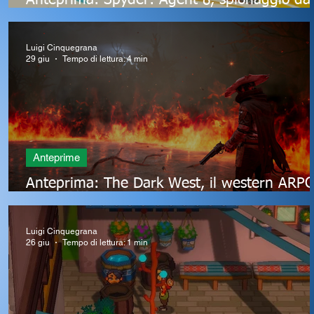
Anteprima: Spyder: Agent 8, spionaggio d
giramenti di testa
Luigi Cinquegrana
29 giu
Tempo di lettura: 4 min
Anteprime
o
Anteprima: The Dark West, il western ARP
che ha la pistola scarica
Luigi Cinquegrana
26 giu
Tempo di lettura: 1 min