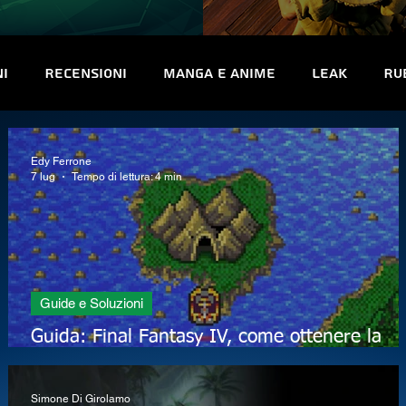
ni
Recensioni
Manga e Anime
Leak
Ru
uriosità
Trofei e obiettivi
Interviste
Co
Edy Ferrone
7 lug
Tempo di lettura: 4 min
Guide e Soluzioni
l
Guida: Final Fantasy IV, come ottenere la
coda rosa e l'armatura di adamantite
Simone Di Girolamo