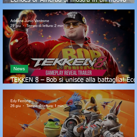
Echoes of Aincrad si mostra in un nuovo
Story Trailer prima dell’uscita
Adriano Junio Ventrone
29 giu
Tempo di lettura: 2 min
News
e
TEKKEN 8 – Bob si unisce alla battaglia! Ecc
quando sarà disponibile
Edy Ferrone
26 giu
Tempo di lettura: 1 min