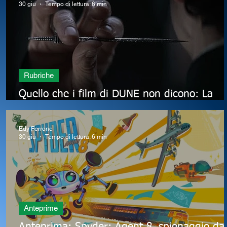
30 giu
Tempo di lettura: 6 min
Rubriche
Quello che i film di DUNE non dicono: La
Prova del Gom Jabbar
Edy Ferrone
30 giu
Tempo di lettura: 6 min
Anteprime