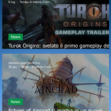
6 lug
Tempo di lettura: 2 min
News
o
Turok Origins: svelato il primo gameplay del
gioco
Adriano Junio Ventrone
30 giu
Tempo di lettura: 1 min
News