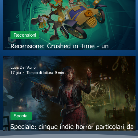
Recensioni
l
Recensione: Crushed in Time - un
concentrato di follia, umorismo e avventura
Luca Dell'Aglio
17 giu
Tempo di lettura: 9 min
Speciali
i
Speciale: cinque indie horror particolari da
recuperare