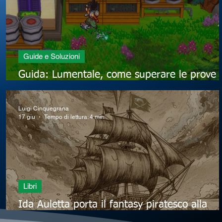
Guide e Soluzioni
Guida: Lumentale, come superare le prove 
Pepper nella città di Speranova
Luigi Cinquegrana
17 giu
Tempo di lettura: 4 min
Libri
Ida Auletta porta il fantasy piratesco alla
Mondadori di Scafati con “Rotte Sottovento”