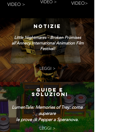
VIDEO >
VIDEO>
VIDEO >
NOTIZIE
Little Nightmares - Broken Promises
all’Annecy International Animation Film
Festival!
LEGGI >
GUIDE E
SOLUZIONI
LumenTale: Memories of Trey: come
superare
le prove di Pepper a Speranova.
LEGGI >