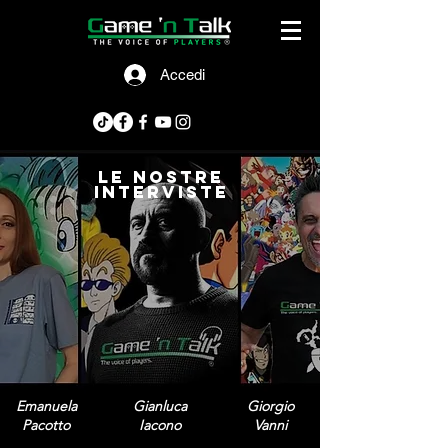
Accedi
le nostre
interviste
Emanuela
Gianluca
Giorgio
Pacotto
Iacono
Vanni